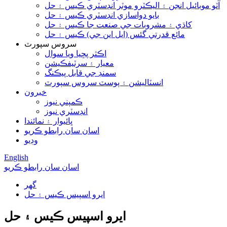
آٽو موبائيل انجن ۽ اليڪٽرو موٽر انڊسٽري ڪيس ۽ حل
بايو دواسازي انڊسٽري ڪيس ۽ حل
کاڌي ۽ مشروبات جي صنعت جا ڪيس ۽ حل
مائع قدرتي گئس (ايل اين جي) ڪيس ۽ حل
سروس سپورٽ
اڪثر پڇيا ويا سوال
معيار ۽ سرٽيفڪيشن
سمنڊ جي قابل پيڪنگ
انسٽاليشن ۽ پوسٽ سروس سپورٽ
خبرون
ڪمپني نيوز
انڊسٽري نيوز
ڀائيوار ۽ نمائندا
اسان سان رابطو ڪريو
وڊيو
English
اسان سان رابطو ڪريو
گھر
ايرو اسپيس ڪيس ۽ حل
ايرو اسپيس ڪيس ۽ حل