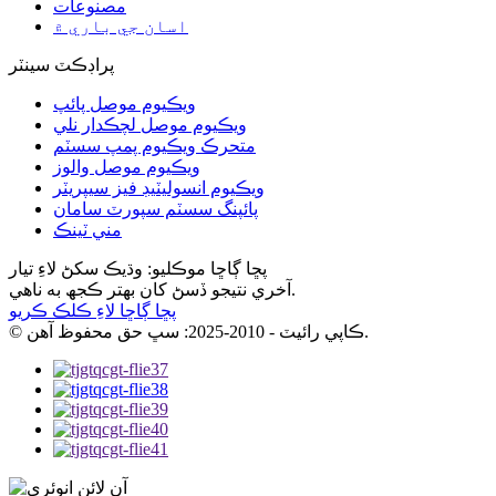
مصنوعات
اسان جي باري ۾
پراڊڪٽ سينٽر
ويڪيوم موصل پائپ
ويڪيوم موصل لچڪدار نلي
متحرڪ ويڪيوم پمپ سسٽم
ويڪيوم موصل والوز
ويڪيوم انسوليٽيڊ فيز سيپريٽر
پائپنگ سسٽم سپورٽ سامان
مني ٽينڪ
پڇا ڳاڇا موڪليو: وڌيڪ سکڻ لاءِ تيار
آخري نتيجو ڏسڻ کان بهتر ڪجھ به ناهي.
پڇا ڳاڇا لاءِ ڪلڪ ڪريو
© ڪاپي رائيٽ - 2010-2025: سڀ حق محفوظ آهن.