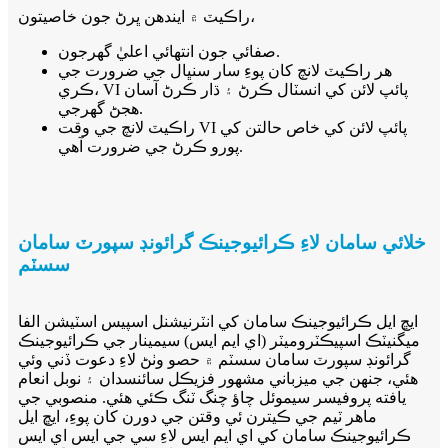
،
راڪيٽ ۾ ايندھن ڀرڻ جون خاصيتون
صفائي جون انتهائي اعليٰ گهرجون.
هر راڪيٽ لانچ کان پوءِ سار سنڀال جي ضرورت جي
ڪري، VI پائپ لائن کي انسٽال ڪرڻ ۽ ڌار ڪرڻ آسان
هجڻ گهرجي.
راڪيٽ لانچ جي وقت VI پائپ لائن کي خاص حالتن کي
پورو ڪرڻ جي ضرورت آهي.
خلائي سامان لاءِ ڪرائيوجينڪ گرائونڊ سپورٽ سامان
سسٽم
ايڇ ايل ڪرائيوجينڪ سامان کي انٽرنيشنل اسپيس اسٽيشن الفا
ميگنيٽڪ اسپيڪٽروميٽر (اي ايم ايس) سيمينار جي ڪرائيوجينڪ
گرائونڊ سپورٽ سامان سسٽم ۾ حصو وٺڻ لاءِ دعوت ڏني وئي
هئي، جنهن جي ميزباني مشهور فزيڪل سائنسدان ۽ نوبل انعام
يافته پروفيسر سيموئل چاؤ چنگ ٽنگ ڪئي هئي. منصوبي جي
ماهر ٽيم جي ڪيترن ئي وقتن جي دورن کان پوءِ، ايڇ ايل
ڪرائيوجينڪ سامان کي اي ايم ايس لاءِ سي جي ايس اي ايس