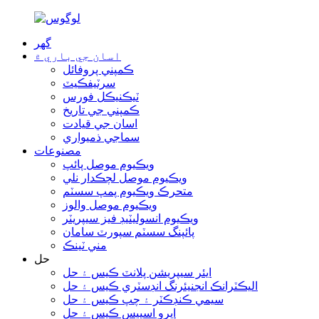
گھر
اسان جي باري ۾
ڪمپني پروفائل
سرٽيفڪيٽ
ٽيڪنيڪل فورس
ڪمپني جي تاريخ
اسان جي قيادت
سماجي ذميواري
مصنوعات
ويڪيوم موصل پائپ
ويڪيوم موصل لچڪدار نلي
متحرڪ ويڪيوم پمپ سسٽم
ويڪيوم موصل والوز
ويڪيوم انسوليٽيڊ فيز سيپريٽر
پائپنگ سسٽم سپورٽ سامان
مني ٽينڪ
حل
ايئر سيپريشن پلانٽ ڪيس ۽ حل
اليڪٽرانڪ انجنيئرنگ انڊسٽري ڪيس ۽ حل
سيمي ڪنڊڪٽر ۽ چپ ڪيس ۽ حل
ايرو اسپيس ڪيس ۽ حل