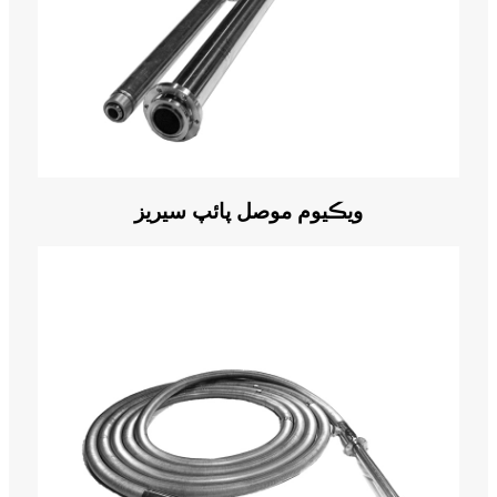
ويڪيوم موصل پائپ سيريز