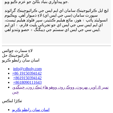
جو پيداواري بنياد بڻائڻ جو عزم ڪيو ويو.
ايڇ ايل ڪرائيوجينڪ سامان اي ايم ايس جي ڪرائيوجينڪ گرائونڊ
سپورٽ سامان (سي جي ايس اي) لاءِ ذميوار آهي. ويڪيوم
انسوليٽڊ پائپ ۽ هوز، مائع هيليم ڪنٽينر، سپر فلوئڊ هيليم ٽيسٽ،
اي ايم ايس سي جي ايس اي جو تجرباتي پليٽ فارم، ۽ اي ايم
ايس سي جي ايس اي سسٽم جي ڊيبگنگ ۾ حصو وٺندو آهي.
لاءِ سمارٽ چوائس
ڪرائيوجينڪ حل
اسان سان رابطو ڪريو
info@cdholy.com
+86 19150394142
+8619150394142
+8618090111643
نمبر 8، اوڀر، پهريون، ووڪ روڊ، ووهو هاءِ ٽيڪ زون، چينگدو،
چين
تڪڙا لنڪس
اسان سان رابطو ڪريو