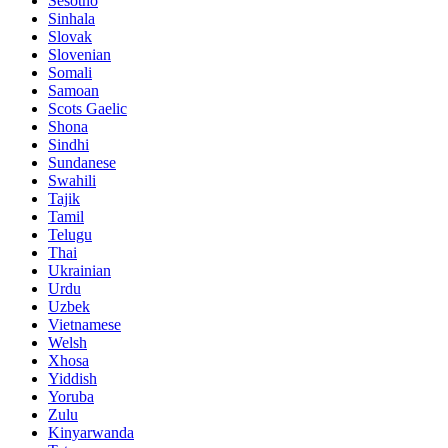
Sesotho
Sinhala
Slovak
Slovenian
Somali
Samoan
Scots Gaelic
Shona
Sindhi
Sundanese
Swahili
Tajik
Tamil
Telugu
Thai
Ukrainian
Urdu
Uzbek
Vietnamese
Welsh
Xhosa
Yiddish
Yoruba
Zulu
Kinyarwanda