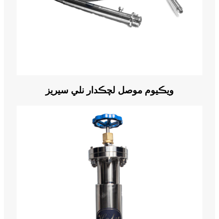
ويڪيوم موصل لچڪدار نلي سيريز