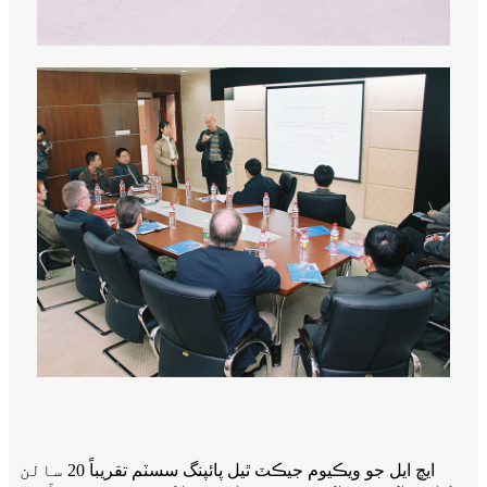
ايڇ ايل جو ويڪيوم جيڪٽ ٿيل پائپنگ سسٽم تقريباً 20 سالن