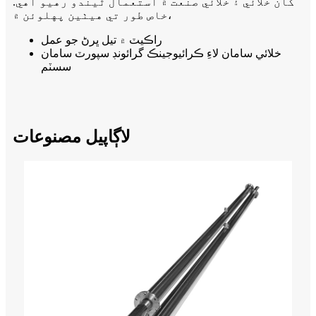
کان خلائي ۽ خلائي صنعت ۾ استعمال ٿيندو رهيو آهي.
خاص طور تي هيٺين پهلوئن ۾،
راڪيٽ ۾ تيل ڀرڻ جو عمل
خلائي سامان لاءِ ڪرائيوجينڪ گرائونڊ سپورٽ سامان
سسٽم
لاڳاپيل مصنوعات