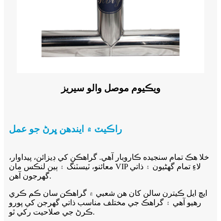
ويڪيوم موصل والو سيريز
راڪيٽ ۾ ايندھن ڀرڻ جو عمل
خلا هڪ تمام سنجيده ڪاروبار آهي. گراهڪن کي ڊيزائن، پيداوار،
معائنو، ٽيسٽنگ ۽ ٻين لنڪس مان VIP لاءِ تمام گهڻيون ۽ ذاتي
گهرجون آهن.
ايڇ ايل ڪيترن سالن کان هن شعبي ۾ گراهڪن سان ڪم ڪري
رهيو آهي ۽ گراهڪ جي مختلف مناسب ذاتي گهرجن کي پورو
ڪرڻ جي صلاحيت رکي ٿو.