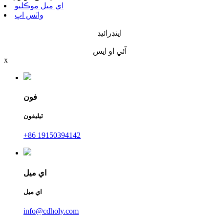
اي ميل موڪليو
واٽس اپ
اينڊرائيڊ
آئي او ايس
x
فون
ٽيليفون
+86 19150394142
اي ميل
اي ميل
info@cdholy.com