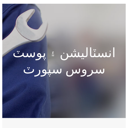
انسٽاليشن ۽ پوسٽ
سروس سپورٽ