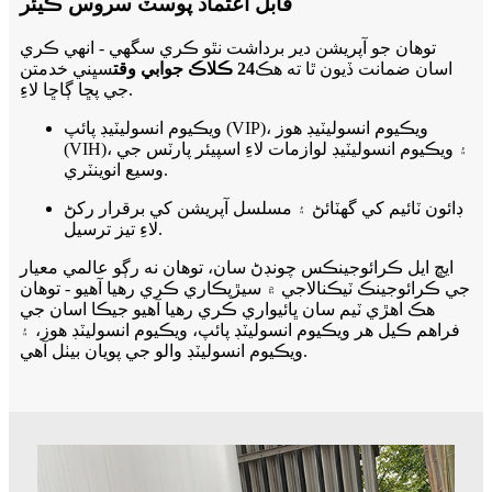
قابل اعتماد پوسٽ سروس ڪيئر
توهان جو آپريشن دير برداشت نٿو ڪري سگهي - انهي ڪري
اسان ضمانت ڏيون ٿا ته هڪ
24 ڪلاڪ جوابي وقت
سڀني خدمتن
جي پڇا ڳاڇا لاءِ.
ويڪيوم انسوليٽيڊ پائپ (VIP)، ويڪيوم انسوليٽيڊ هوز
(VIH)، ۽ ويڪيوم انسوليٽيڊ لوازمات لاءِ اسپيئر پارٽس جي
وسيع انوینٽري.
ڊائون ٽائيم کي گھٽائڻ ۽ مسلسل آپريشن کي برقرار رکڻ
لاءِ تيز ترسيل.
ايڇ ايل ڪرائوجينڪس چونڊڻ سان، توهان نه رڳو عالمي معيار
جي ڪرائوجينڪ ٽيڪنالاجي ۾ سيڙپڪاري ڪري رهيا آهيو - توهان
هڪ اهڙي ٽيم سان ڀائيواري ڪري رهيا آهيو جيڪا اسان جي
فراهم ڪيل هر ويڪيوم انسوليٽڊ پائپ، ويڪيوم انسوليٽڊ هوز، ۽
ويڪيوم انسوليٽڊ والو جي پويان بيٺل آهي.