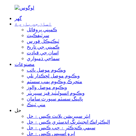
گھر
اسان جي باري ۾
ڪمپني پروفائل
سرٽيفڪيٽ
ٽيڪنيڪل فورس
ڪمپني جي تاريخ
اسان جي قيادت
سماجي ذميواري
مصنوعات
ويڪيوم موصل پائپ
ويڪيوم موصل لچڪدار نلي
متحرڪ ويڪيوم پمپ سسٽم
ويڪيوم موصل والوز
ويڪيوم انسوليٽيڊ فيز سيپريٽر
پائپنگ سسٽم سپورٽ سامان
مني ٽينڪ
حل
ايئر سيپريشن پلانٽ ڪيس ۽ حل
اليڪٽرانڪ انجنيئرنگ انڊسٽري ڪيس ۽ حل
سيمي ڪنڊڪٽر ۽ چپ ڪيس ۽ حل
ايرو اسپيس ڪيس ۽ حل