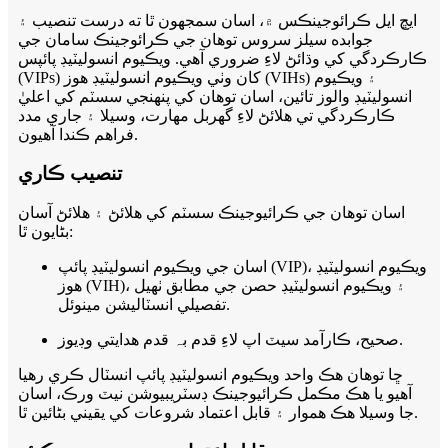
ايڇ ايل ڪرائوجينڪس ۾، اسان سمجهون ٿا ته درست تنصيب ۽
جوابده سيلز سروس توهان جي ڪرائوجينڪ سامان جي
ڪارڪردگي کي وڌائڻ لاءِ ضروري آهي. ويڪيوم انسوليٽيڊ پائپس
(VIPs) کان وٺي ويڪيوم انسوليٽيڊ هوز (VIHs) ۽ ويڪيوم
انسوليٽيڊ والوز تائين، اسان توهان کي پنهنجي سسٽم کي اعليٰ
ڪارڪردگي تي هلائڻ لاءِ گهربل مهارت، وسيلا ۽ جاري مدد
فراهم ڪندا آهيون.
تنصيب ڪاري
اسان توهان جي ڪرائيوجينڪ سسٽم کي هلائڻ ۽ هلائڻ آسان
بڻايون ٿا:
اسان جي ويڪيوم انسوليٽيڊ پائپ (VIP)، ويڪيوم انسوليٽيڊ
هوز (VIH)، ۽ ويڪيوم انسوليٽيڊ حصن جي مطابق ٺهيل
تفصيلي انسٽاليشن مينوئل.
صحيح، ڪارآمد سيٽ اپ لاءِ قدم بہ قدم هدايتي وڊيوز.
ڇا توهان هڪ واحد ويڪيوم انسوليٽيڊ پائپ انسٽال ڪري رهيا
آهيو يا هڪ مڪمل ڪرائيوجينڪ ڊسٽريبيوشن نيٽ ورڪ، اسان
جا وسيلا هڪ هموار ۽ قابل اعتماد شروعات کي يقيني بڻائين ٿا.