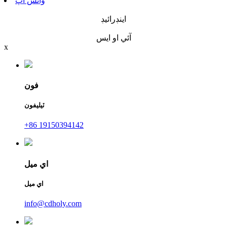
واٽس اپ
اينڊرائيڊ
آئي او ايس
x
فون
ٽيليفون
+86 19150394142
اي ميل
اي ميل
info@cdholy.com