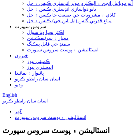
آٽو موبائيل انجن ۽ اليڪٽرو موٽر انڊسٽري ڪيس ۽ حل
بايو دواسازي انڊسٽري ڪيس ۽ حل
کاڌي ۽ مشروبات جي صنعت جا ڪيس ۽ حل
مائع قدرتي گئس (ايل اين جي) ڪيس ۽ حل
سروس سپورٽ
اڪثر پڇيا ويا سوال
معيار ۽ سرٽيفڪيشن
سمنڊ جي قابل پيڪنگ
انسٽاليشن ۽ پوسٽ سروس سپورٽ
خبرون
ڪمپني نيوز
انڊسٽري نيوز
ڀائيوار ۽ نمائندا
اسان سان رابطو ڪريو
وڊيو
English
اسان سان رابطو ڪريو
گھر
انسٽاليشن ۽ پوسٽ سروس سپورٽ
انسٽاليشن ۽ پوسٽ سروس سپورٽ