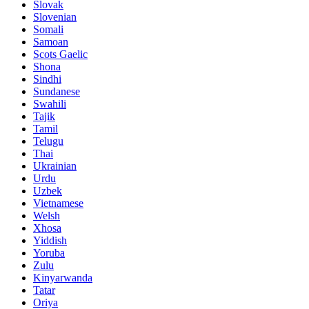
Slovak
Slovenian
Somali
Samoan
Scots Gaelic
Shona
Sindhi
Sundanese
Swahili
Tajik
Tamil
Telugu
Thai
Ukrainian
Urdu
Uzbek
Vietnamese
Welsh
Xhosa
Yiddish
Yoruba
Zulu
Kinyarwanda
Tatar
Oriya