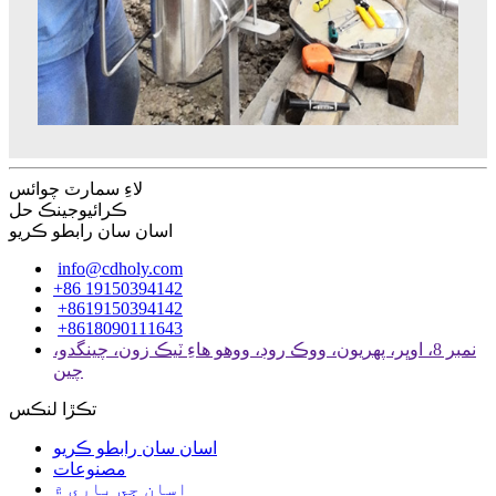
لاءِ سمارٽ چوائس
ڪرائيوجينڪ حل
اسان سان رابطو ڪريو
info@cdholy.com
+86 19150394142
+8619150394142
+8618090111643
نمبر 8، اوڀر، پهريون، ووڪ روڊ، ووهو هاءِ ٽيڪ زون، چينگدو،
چين
تڪڙا لنڪس
اسان سان رابطو ڪريو
مصنوعات
اسان جي باري ۾