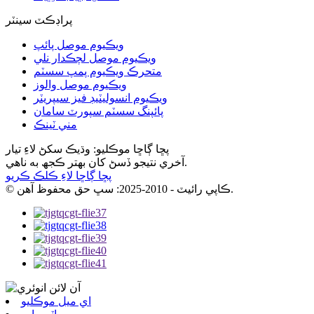
پراڊڪٽ سينٽر
ويڪيوم موصل پائپ
ويڪيوم موصل لچڪدار نلي
متحرڪ ويڪيوم پمپ سسٽم
ويڪيوم موصل والوز
ويڪيوم انسوليٽيڊ فيز سيپريٽر
پائپنگ سسٽم سپورٽ سامان
مني ٽينڪ
پڇا ڳاڇا موڪليو: وڌيڪ سکڻ لاءِ تيار
آخري نتيجو ڏسڻ کان بهتر ڪجھ به ناهي.
پڇا ڳاڇا لاءِ ڪلڪ ڪريو
© ڪاپي رائيٽ - 2010-2025: سڀ حق محفوظ آهن.
اي ميل موڪليو