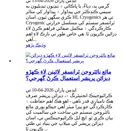
ايڊمن پاران 2026-04-13 تي
گرمي پد، دٻاءُ، يا پاڪائي ۾ ننڍيون تبديليون به
سيمي ڪنڊڪٽر جي پيداوار ۾ پيداوار کي متاثر
ڪري سگهن ٿيون. اسان HL Cryogenics تي هر
Cryogenic ٽرانسفر سسٽم کي مسلسل حرارتي
ڪارڪردگي ۽ مڪمل صفائي فراهم ڪرڻ لاءِ
ڊزائين ڪريون ٿا. هي خاص طور تي نازڪ لاءِ اهم
آهي...
وڌيڪ پڙهو
مائع نائٽروجن ٽرانسفر لائينن لاءِ ڪهڙو
ڊيزائن پريشر استعمال ڪرڻ گهرجي؟
ايڊمن پاران 2026-04-10 تي
ڪرائيوجينڪ انجنيئرنگ ۾، ڊيزائن پريشر صرف
هڪ نامياري قدر ناهي - اهو هڪ اهم حفاظت ۽
ڪارڪردگي جو پيرا ميٽر آهي جيڪو پوري مائع
نائٽروجن سسٽم جي ساخت جي سالميت کي
بيان ڪري ٿو. ايڇ ايل ڪرائيوجينڪس تي، اسان
ڊيزائن پريشر کي ميلاپ جي بنياد تي طئي
ڪريون ٿا ...