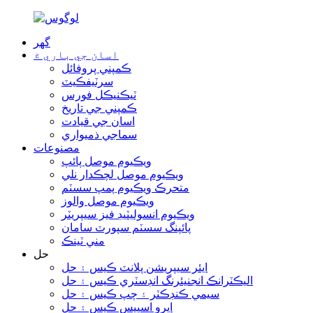
گھر
اسان جي باري ۾
ڪمپني پروفائل
سرٽيفڪيٽ
ٽيڪنيڪل فورس
ڪمپني جي تاريخ
اسان جي قيادت
سماجي ذميواري
مصنوعات
ويڪيوم موصل پائپ
ويڪيوم موصل لچڪدار نلي
متحرڪ ويڪيوم پمپ سسٽم
ويڪيوم موصل والوز
ويڪيوم انسوليٽيڊ فيز سيپريٽر
پائپنگ سسٽم سپورٽ سامان
مني ٽينڪ
حل
ايئر سيپريشن پلانٽ ڪيس ۽ حل
اليڪٽرانڪ انجنيئرنگ انڊسٽري ڪيس ۽ حل
سيمي ڪنڊڪٽر ۽ چپ ڪيس ۽ حل
ايرو اسپيس ڪيس ۽ حل