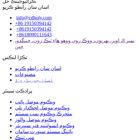
ڪرائيوجينڪ حل
اسان سان رابطو ڪريو
info@cdholy.com
+86 19150394142
+8619150394142
+8618090111643
نمبر 8، اوڀر، پهريون، ووڪ روڊ، ووهو هاءِ ٽيڪ زون، چينگدو،
چين
تڪڙا لنڪس
اسان سان رابطو ڪريو
مصنوعات
اسان جي باري ۾
پراڊڪٽ سينٽر
ويڪيوم موصل پائپ
ويڪيوم موصل لچڪدار نلي
متحرڪ ويڪيوم پمپ سسٽم
ويڪيوم موصل والوز
ويڪيوم انسوليٽيڊ فيز سيپريٽر
پائپنگ سسٽم سپورٽ سامان
مني ٽينڪ