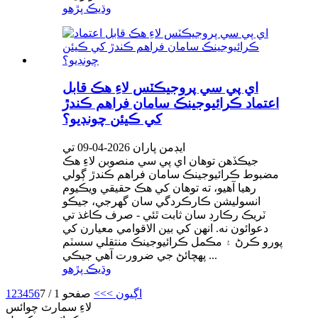
وڌيڪ پڙهو
اي پي سي پروجيڪٽس لاءِ هڪ قابل
اعتماد ڪرائيوجينڪ سامان فراهم ڪندڙ
کي ڪيئن چونڊيو؟
ايڊمن پاران 2026-04-09 تي
جيڪڏهن توهان اي پي سي منصوبن لاءِ هڪ
مضبوط ڪرائيوجينڪ سامان فراهم ڪندڙ ڳولي
رهيا آهيو، ته توهان کي هڪ حقيقي ويڪيوم
انسوليشن ڪارڪردگي سان گهرجي، جيڪو
ٽريڪ رڪارڊ سان ثابت ٿئي - صرف ڪاغذ تي
دعوائون نه. انهن کي بين الاقوامي معيارن کي
پورو ڪرڻ ۽ مڪمل ڪرائيوجينڪ منتقلي سسٽم
پهچائڻ جي ضرورت آهي جيڪي ...
وڌيڪ پڙهو
اڳيون >
>>
صفحو 1 / 7
6
5
4
3
2
1
لاءِ سمارٽ چوائس