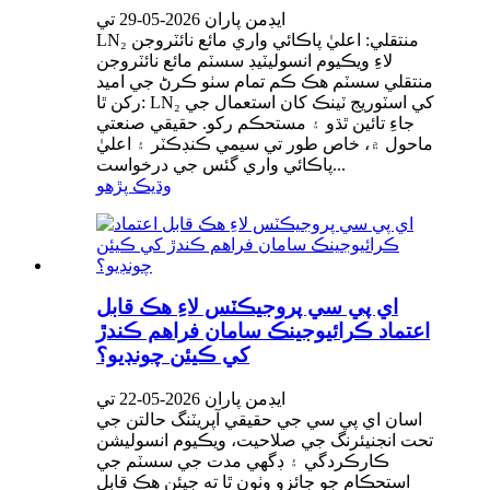
ايڊمن پاران 2026-05-29 تي
LN₂ منتقلي: اعليٰ پاڪائي واري مائع نائٽروجن
لاءِ ويڪيوم انسوليٽيڊ سسٽم مائع نائٽروجن
منتقلي سسٽم هڪ ڪم تمام سٺو ڪرڻ جي اميد
رکن ٿا: LN₂ کي اسٽوريج ٽينڪ کان استعمال جي
جاءِ تائين ٿڌو ۽ مستحڪم رکو. حقيقي صنعتي
ماحول ۾، خاص طور تي سيمي ڪنڊڪٽر ۽ اعليٰ
پاڪائي واري گئس جي درخواست...
وڌيڪ پڙهو
اي پي سي پروجيڪٽس لاءِ هڪ قابل
اعتماد ڪرائيوجينڪ سامان فراهم ڪندڙ
کي ڪيئن چونڊيو؟
ايڊمن پاران 2026-05-22 تي
اسان اي پي سي جي حقيقي آپريٽنگ حالتن جي
تحت انجنيئرنگ جي صلاحيت، ويڪيوم انسوليشن
ڪارڪردگي ۽ ڊگهي مدت جي سسٽم جي
استحڪام جو جائزو وٺون ٿا ته جيئن هڪ قابل