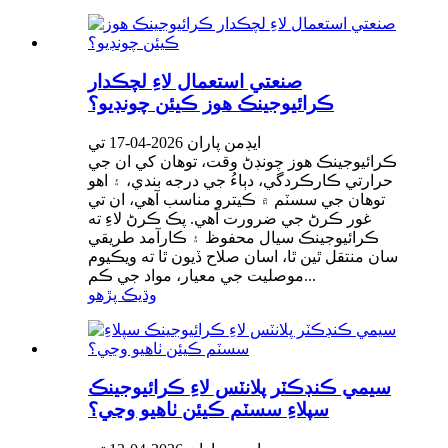
صنعتي استعمال لاءِ لچڪدار
ڪرائيوجينڪ هوز ڪيئن چونڊيو؟
ايڊمن پاران 2026-04-17 تي
ڪرائيوجينڪ هوز چونڊڻ وقت، توهان کي ان جي
حرارتي ڪارڪردگي، دٻاءُ جي درجه بندي، ۽ اهو
توهان جي سسٽم ۾ ڪيترو مناسب آهي، ان تي
غور ڪرڻ جي ضرورت آهي. پڪ ڪرڻ لاءِ ته
ڪرائيوجينڪ سيال محفوظ ۽ ڪارآمد طريقي
سان منتقل ٿين ٿا، اسان صلاح ڏيون ٿا ته ويڪيوم
موصليت جي معيار، مواد جي ڪم...
وڌيڪ پڙهو
سيمي ڪنڊڪٽر پلانٽس لاءِ ڪرائيوجينڪ
سپلاءِ سسٽم ڪيئن ٺاهيو وڃي؟