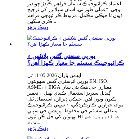
اعتماد ڪرائيوجينڪ سامان فراهم ڪندڙ چونڊيو
وڃي. "عملي طور تي، اسان سپلائرز کي ترجيح
ڏيون ٿا جيڪي مڪمل، مربوط ڪرائيوجي فراهم
ڪري سگهن...
وڌيڪ پڙهو
يورپي صنعتي گئس پلانٽس ۾
ڪرائيوجينڪ سسٽم جا معيار ڪهڙا آهن؟
ايڊمن پاران 2026-05-11 تي
يورپي انڊسٽري گيس سهولتون EN، ISO،
ASME، ۽ EIGA معيارن جي هڪ ٻئي سان
ڳنڍيل سيريز استعمال ڪندي ٺهيل ۽ تعمير
ڪيون ويون آهن، جيڪي ڊيزائن، استعمال ٿيل
مواد، حرارتي ڪارڪردگي، ۽ سڀني ڪرائيوجينڪ
منتقلي سسٽم جي محفوظ آپريشن جي سڀني
پهلوئن کي حل ڪن ٿيون. HL ڪرائيوجينڪس
۾، w...
وڌيڪ پڙهو