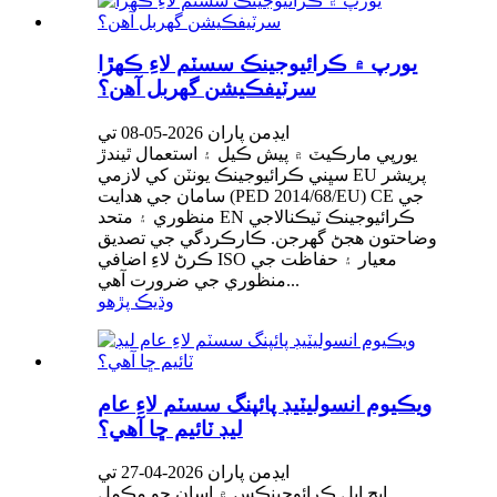
يورپ ۾ ڪرائيوجينڪ سسٽم لاءِ ڪهڙا
سرٽيفڪيشن گهربل آهن؟
ايڊمن پاران 2026-05-08 تي
يورپي مارڪيٽ ۾ پيش ڪيل ۽ استعمال ٿيندڙ
سڀني ڪرائيوجينڪ يونٽن کي لازمي EU پريشر
سامان جي هدايت (PED 2014/68/EU) CE جي
منظوري ۽ متحد EN ڪرائيوجينڪ ٽيڪنالاجي
وضاحتون هجڻ گهرجن. ڪارڪردگي جي تصديق
ڪرڻ لاءِ اضافي ISO معيار ۽ حفاظت جي
منظوري جي ضرورت آهي...
وڌيڪ پڙهو
ويڪيوم انسوليٽيڊ پائپنگ سسٽم لاءِ عام
ليڊ ٽائيم ڇا آهي؟
ايڊمن پاران 2026-04-27 تي
ايڇ ايل ڪرائوجينڪس ۾ اسان جو مڪمل