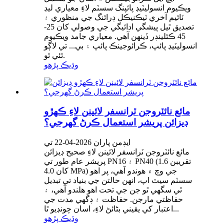
ويڪيوم انسوليٽيڊ پائپنگ سسٽم لاءِ معياري ليڊ
ٽائيم آخري ٽيڪنيڪل ڊرائنگ جي منظوري ۽
تصديق ٿيل پيشگي ادائيگي جي وصولي کان 25-
45 ڪئلينڊر ڏينهن آهي. معياري جامد ويڪيوم
انسوليٽيڊ پائپ، ڪرائوجينڪ پائپ ۽ بي... تي لاڳو
ٿئي ٿو.
وڌيڪ پڙهو
مائع نائٽروجن ٽرانسفر لائينن لاءِ ڪهڙو
ڊيزائن پريشر استعمال ڪرڻ گهرجي؟
ايڊمن پاران 2026-04-22 تي
مائع نائٽروجن ٽرانسفر لائينن لاءِ صحيح ڊيزائن
پريشر عام طور تي PN16 ۽ PN40 (تقريبن 1.6
کان 4.0 MPa) جي وچ ۾ هوندو آهي، پر اهو
سسٽم سيٽ اپ، انهن حالتن جي بنياد تي تبديل
ٿي سگهي ٿو جن جي تحت اهو هلندو آهي، ۽
حفاظتي مارجن. حفاظت ۽ ڊگهي مدت جي
اعتبار کي يقيني بڻائڻ لاءِ، اسان چونڊيو ٿا...
وڌيڪ پڙهو