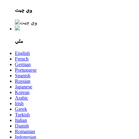
وي چيٽ
مٿي
English
French
German
Portuguese
Spanish
Russian
Japanese
Korean
Arabic
Irish
Greek
Turkish
Italian
Danish
Romanian
Indonesian