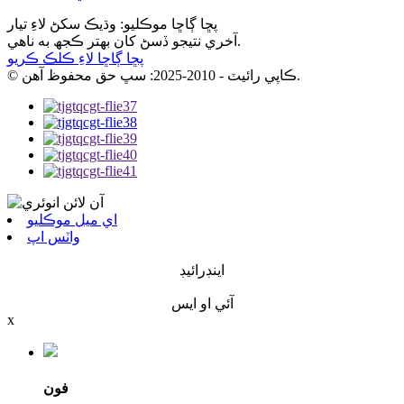
پڇا ڳاڇا موڪليو: وڌيڪ سکڻ لاءِ تيار
آخري نتيجو ڏسڻ کان بهتر ڪجھ به ناهي.
پڇا ڳاڇا لاءِ ڪلڪ ڪريو
© ڪاپي رائيٽ - 2010-2025: سڀ حق محفوظ آهن.
اي ميل موڪليو
واٽس اپ
اينڊرائيڊ
آئي او ايس
x
فون