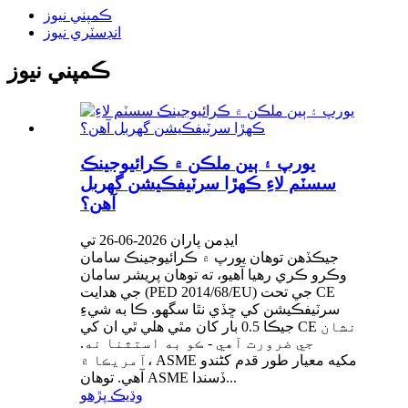
ڪمپني نيوز
انڊسٽري نيوز
ڪمپني نيوز
يورپ ۽ ٻين ملڪن ۾ ڪرائيوجينڪ
سسٽم لاءِ ڪهڙا سرٽيفڪيشن گهربل
آهن؟
ايڊمن پاران 2026-06-26 تي
جيڪڏهن توهان يورپ ۾ ڪرائيوجينڪ سامان
وڪرو ڪري رهيا آهيو، ته توهان پريشر سامان
جي هدايت (PED 2014/68/EU) جي تحت CE
سرٽيفڪيشن کي ڇڏي نٿا سگهو. ڪا به شيءِ
جيڪا 0.5 بار کان مٿي هلي ٿي ان کي CE نشان
جي ضرورت آهي - ڪو به استثنا نه.
آمريڪا ۾، ASME مکيه معيار طور قدم کڻندو
آهي. توهان ASME ڏسندا...
وڌيڪ پڙهو