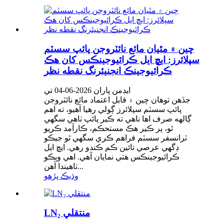
چين ۾ مٿيان مائع نائٽروجن پائپ سسٽم
سپلائرز: ايڇ ايل ڪرائيوجينڪس کان هڪ
ڪرائيوجينڪ انجنيئرنگ نقطه نظر
ايڊمن پاران 2026-06-04 تي
جڏهن توهان چين ۾ قابل اعتماد مائع نائٽروجن
پائپ سسٽم سپلائرز ڳولي رهيا آهيو، ته اهم
ڳالهه صرف اها ناهي ته ڪير پائپ ٺاهي سگهي
ٿو، پر ڪير هڪ مستحڪم، ڪارآمد ڪريو
ٽرانسفر سسٽم فراهم ڪري سگهي ٿو جيڪو
ڊگهي عرصي تائين ڪم ڪندو رهي. ايڇ ايل
ڪرائيوجينڪس هتي نمايان آهي. اهي ويڪو
ٺاهيندا آهن...
وڌيڪ پڙهو
LN₂ منتقلي