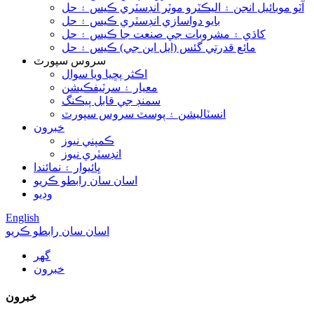
آٽو موبائيل انجن ۽ اليڪٽرو موٽر انڊسٽري ڪيس ۽ حل
بايو دواسازي انڊسٽري ڪيس ۽ حل
کاڌي ۽ مشروبات جي صنعت جا ڪيس ۽ حل
مائع قدرتي گئس (ايل اين جي) ڪيس ۽ حل
سروس سپورٽ
اڪثر پڇيا ويا سوال
معيار ۽ سرٽيفڪيشن
سمنڊ جي قابل پيڪنگ
انسٽاليشن ۽ پوسٽ سروس سپورٽ
خبرون
ڪمپني نيوز
انڊسٽري نيوز
ڀائيوار ۽ نمائندا
اسان سان رابطو ڪريو
وڊيو
English
اسان سان رابطو ڪريو
گھر
خبرون
خبرون