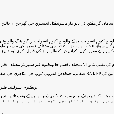
5. ويڪيوم انسوليٽيڊ فلٽر: ٽينڪ مان ممڪن نجاست ۽ برف جي باقيات کي صاف ڪريو.