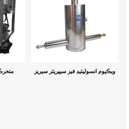
ويڪيوم انسوليٽيڊ فيز سيپريٽر سيريز
متحرڪ