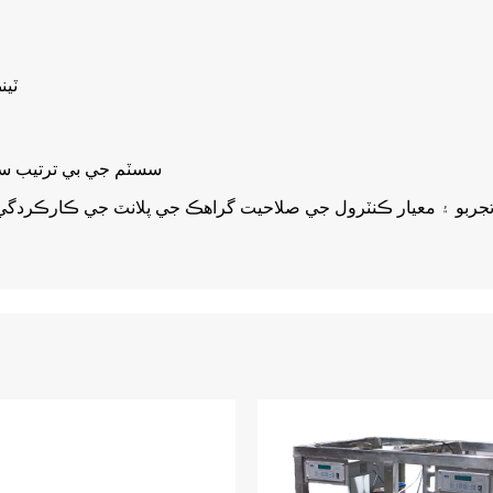
ٽي
سسٽم جي بي ترتيب سر