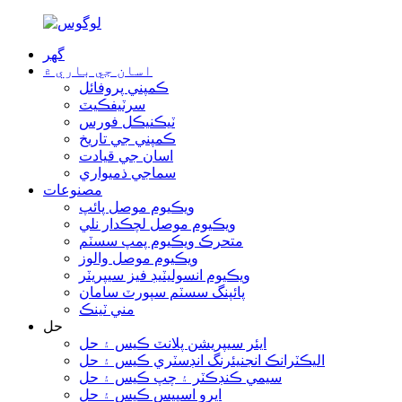
گھر
اسان جي باري ۾
ڪمپني پروفائل
سرٽيفڪيٽ
ٽيڪنيڪل فورس
ڪمپني جي تاريخ
اسان جي قيادت
سماجي ذميواري
مصنوعات
ويڪيوم موصل پائپ
ويڪيوم موصل لچڪدار نلي
متحرڪ ويڪيوم پمپ سسٽم
ويڪيوم موصل والوز
ويڪيوم انسوليٽيڊ فيز سيپريٽر
پائپنگ سسٽم سپورٽ سامان
مني ٽينڪ
حل
ايئر سيپريشن پلانٽ ڪيس ۽ حل
اليڪٽرانڪ انجنيئرنگ انڊسٽري ڪيس ۽ حل
سيمي ڪنڊڪٽر ۽ چپ ڪيس ۽ حل
ايرو اسپيس ڪيس ۽ حل