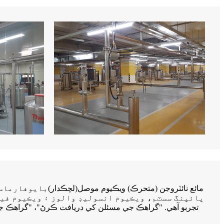
مائع نائٽروجن (متحرڪ) ويڪيوم موصل
(
لچڪدار
)
بايوفارماسو
تجربو آهي. "گراهڪ جي مسئلن کي دريافت ڪرڻ"، "گراهڪ جي