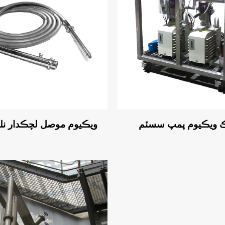
 ويڪيوم پمپ سسٽم
ويڪيوم موصل لچڪدار نل