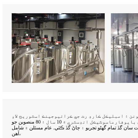
ن ۽ امبليڪل ڪارڊ رت جي ڪرائيوجينڪ اسٽوريج لاءِ
پائپنگ سسٽم، ويڪيوم انسوليڊ والوز ۽ ويڪيوم فيز سيپريٽر جي ضرورت آهي. ايڇ ايل ڪرائيوجينڪ سامان کي بايوفارماسوٽيڪل انڊسٽري ۾ 10 سال ۽ 80 منصوبن جو
ان گڏ تمام گهڻو تجربو ۽ ڄاڻ گڏ ڪئي. عام مسئلن ۾ شامل
آهن،