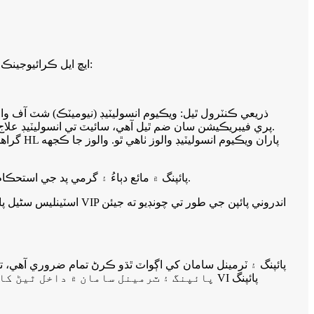
ايڇ ايل ڪرائيوجينڪ سامان گراهڪن کي بايو فارماسوٽيڪل انڊسٽري جي گهرجن ۽ حالتن کي پورو ڪرڻ لاءِ ويڪيوم انسوليٽڊ پائپنگ سسٽم فراهم ڪري ٿو:
3. مختلف قسم جا ويڪيوم فيز سيپريٽر مختلف ڪم ڪندڙ حالتن ۾ گئس-مائع علحدگي جي گهرجن کي پورو ڪن ٿا. VI پائپنگ ۾ مائع دٻاءُ ۽ گرمي پد جي استحڪام کي يقيني بڻايو.