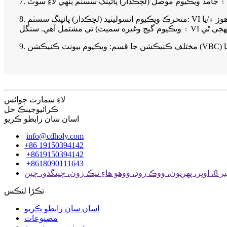
8. متحرڪ ويڪيوم انسوليٽيڊ (لچڪدار) پائپنگ سسٽم: VI لچڪدار هوز ۽/يا VI پائپ، جمپر هوز، ويڪيوم انسوليٽيڊ والو سسٽم، فيز سيپريٽر ۽ متحرڪ ويڪيوم پمپ سسٽم (ويڪيوم پمپ، سولينائيڊ والوز
لاءِ سمارٽ چوائس
ڪرائيوجينڪ حل
اسان سان رابطو ڪريو
info@cdholy.com
+86 19150394142
+8619150394142
+8618090111643
روڊ، ووهو هاءِ ٽيڪ زون، چينگدو، چين
تڪڙا لنڪس
اسان سان رابطو ڪريو
مصنوعات