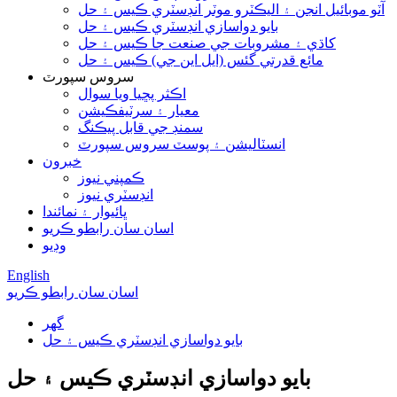
آٽو موبائيل انجن ۽ اليڪٽرو موٽر انڊسٽري ڪيس ۽ حل
بايو دواسازي انڊسٽري ڪيس ۽ حل
کاڌي ۽ مشروبات جي صنعت جا ڪيس ۽ حل
مائع قدرتي گئس (ايل اين جي) ڪيس ۽ حل
سروس سپورٽ
اڪثر پڇيا ويا سوال
معيار ۽ سرٽيفڪيشن
سمنڊ جي قابل پيڪنگ
انسٽاليشن ۽ پوسٽ سروس سپورٽ
خبرون
ڪمپني نيوز
انڊسٽري نيوز
ڀائيوار ۽ نمائندا
اسان سان رابطو ڪريو
وڊيو
English
اسان سان رابطو ڪريو
گھر
بايو دواسازي انڊسٽري ڪيس ۽ حل
بايو دواسازي انڊسٽري ڪيس ۽ حل