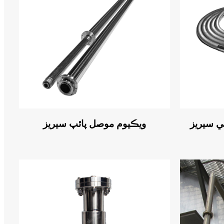
ي سيريز
ويڪيوم موصل پائپ سيريز