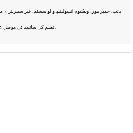
9. مختلف ڪنيڪشن جا قسم: ويڪيوم بيونٽ ڪنيڪشن (VBC) قسم ۽ ويلڊڊ ڪنيڪشن چونڊي سگھجن ٿا. VBC قسم کي سائيٽ تي موصل علاج جي ضرورت ناهي.