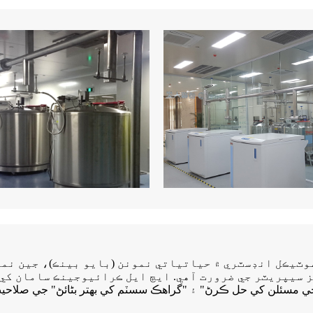
ٽيڪل انڊسٽري ۾ حياتياتي نمونن (بايو بينڪ)، جين نمون
 مسئلن کي حل ڪرڻ" ۽ "گراهڪ سسٽم کي بهتر بڻائڻ" جي صلاحيت س