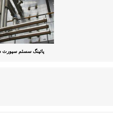
پائپنگ سسٽم سپورٽ 