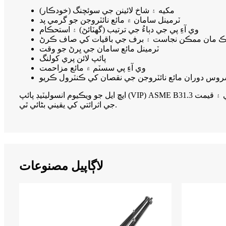
(خودڪار) مکيه ۽ شاخ لائينن جي سوئچنگ
ٽرمينل سامان ۾ مائع نائٽروجن جو گرمي پد
وي آءِ پي جي دٻاءُ جي ترتيب (گهٽائڻ) ۽ استحڪام
نڪ مان ممڪن نجاست ۽ برف جي باقيات کي صاف ڪرڻ
ٽرمينل مائع سامان جي ڀرڻ جو وقت
پائپ لائن پري کولنگ
وي آءِ پي سسٽم ۾ مائع مزاحمت
وس دوران مائع نائٽروجن جي نقصان کي ڪنٽرول ڪريو
ايڇ ايل جو ويڪيوم انسوليٽيڊ پائپ (VIP) ASME B31.3 پريشر پائپنگ ڪوڊ جي معيار مطابق ٺاهيو ويو آهي. انجنيئرنگ جو تجربو ۽ معيار ڪنٽرول جي صلاحيت گراهڪ جي پلانٽ جي ڪارڪردگي ۽ قيمت
جي اثرائتي کي يقيني بڻائي ٿي.
لاڳاپيل مصنوعات