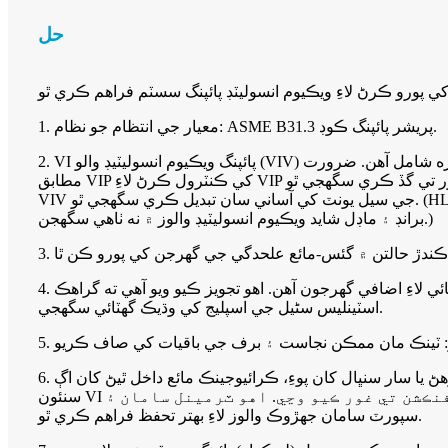
حل
1. معيار جي انتظام جو نظام: ASME B31.3 پريشر پائپنگ ڪوڊ.
2. VI پائپنگ ويڪيوم انسوليٽيڊ والو (VIV) ذريعي ڪنٽرول ٿيل: ويڪيوم انسوليٽيڊ (نيوميٽڪ) شٽ آف والو، ويڪيوم انسوليٽيڊ چيڪ والو، ويڪيوم انسوليٽيڊ ريگيوليٽنگ والو وغيره شامل آهن. ضرورت
مطابق VIP کي ڪنٽرول ڪرڻ لاءِ VIP جي مختلف قسمن کي ماڊيولر طور تي گڏ ڪري سگهجي ٿو. VIV ٺاهيندڙ ۾ VIP پري فيبريڪيشن سان ضم ٿيل آهي، سائيٽ تي انسوليٽيڊ علاج کان سواءِ.
VIV جي سيل يونٽ کي آساني سان تبديل ڪري سگهجي ٿو. (HL گراهڪن پاران مقرر ڪيل ڪرائيوجينڪ والو برانڊ کي قبول ڪري ٿو، ۽ پوءِ HL پاران ويڪيوم انسوليٽيڊ والوز ٺاهي ٿو. والوز جا ڪجهه
برانڊ ۽ ماڊل شايد ويڪيوم انسوليٽيڊ والوز ۾ نه ٺاهي سگهجن.)
4. صفائي، جيڪڏهن اندروني ٽيوب جي مٿاڇري جي صفائي لاءِ اضافي گهرجون آهن. اهو تجويز ڪيو ويو آهي ته گراهڪ BA يا EP اسٽينلیس سٹیل پائپن کي VIP اندروني پائپن جي طور تي چونڊيو ته جيئن
اسٽينلیس سٹیل جي اسپليج کي وڌيڪ گهٽائي سگهجي.
6. ڪجھ ڏينهن يا وڌيڪ وقت تائين بند رهڻ يا سار سنڀال کان پوءِ، ڪرائيوجينڪ مائع داخل ٿيڻ کان اڳ VI پائپنگ ۽ ٽرمينل سامان کي اڳواٽ ٿڌو ڪرڻ تمام ضروري آهي، ته جيئن ڪرائيوجينڪ مائع سڌو
سنئون VI پائپنگ ۽ ٽرمينل سامان ۾ داخل ٿيڻ کان پوءِ برف جي سليگ کان بچي سگهجي. ڊيزائن ۾ پري کولنگ فنڪشن تي غور ڪيو وڃي. اهو ٽرمينل سامان ۽ VI پائپنگ
سپورٽ سامان جهڙوڪ والوز لاءِ بهتر تحفظ فراهم ڪري ٿو.