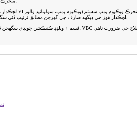
7. متحرڪ ۽ جامد ويڪيوم موصل (لچڪدار) پائپنگ سسٽم ٻنهي لاءِ سوٽ.
۽ ويڪيوم گيج وغيره سميت) تي مشتمل آهي. سنگل VI لچڪدار هوز جي ڊيگهه صارف جي گهرجن مطابق ترتيب ڏئي سگهجي ٿي.
نمبر 8، اوڀر، پهريون، ووڪ 