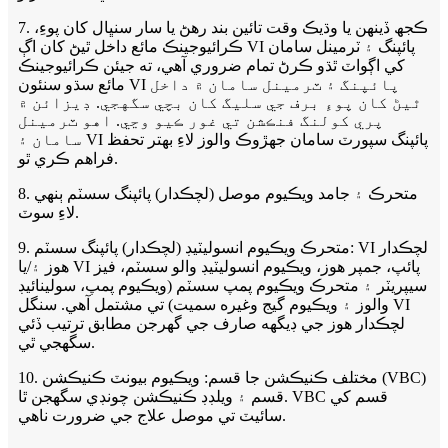
7. ڪجھ ڏينهن يا وڌيڪ وقت تائين بند رهڻ يا سار سنڀال کان پوءِ،
ڪرائيوجينڪ مائع داخل ٿيڻ کان اڳ VI پائپنگ ۽ ٽرمينل سامان
کي اڳواٽ ٿڌو ڪرڻ تمام ضروري آهي، ته جيئن ڪرائيوجينڪ
مائع سڌو سنئون VI پائپنگ ۽ ٽرمينل سامان ۾ داخل
ٿيڻ کان پوءِ برف جي سليگ کان بچي سگهجي. ڊيزائن ۾
پري کولنگ فنڪشن تي غور ڪيو وڃي. اهو ٽرمينل
سامان ۽ VI پائپنگ سپورٽ سامان جهڙوڪ والوز لاءِ بهتر تحفظ
فراهم ڪري ٿو.
8. متحرڪ ۽ جامد ويڪيوم موصل (لچڪدار) پائپنگ سسٽم ٻنهي
لاءِ سوٽ.
9. متحرڪ ويڪيوم انسوليٽيڊ (لچڪدار) پائپنگ سسٽم: VI لچڪدار
هوز ۽/يا VI پائپ، جمپر هوز، ويڪيوم انسوليٽيڊ والو سسٽم، فيز
سيپريٽر ۽ متحرڪ ويڪيوم پمپ سسٽم (ويڪيوم پمپ، سولينائيڊ
والوز ۽ ويڪيوم گيج وغيره سميت) تي مشتمل آهي. سنگل VI
لچڪدار هوز جي ڊيگهه صارف جي گهرجن مطابق ترتيب ڏئي
سگهجي ٿي.
10. مختلف ڪنيڪشن جا قسم: ويڪيوم بيونٽ ڪنيڪشن (VBC)
قسم ۽ ويلڊڊ ڪنيڪشن چونڊي سگھجن ٿا. VBC قسم کي
سائيٽ تي موصل علاج جي ضرورت ناهي.