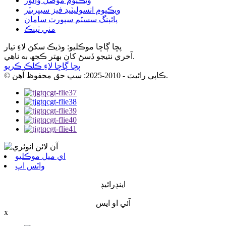
ويڪيوم موصل والوز
ويڪيوم انسوليٽيڊ فيز سيپريٽر
پائپنگ سسٽم سپورٽ سامان
مني ٽينڪ
پڇا ڳاڇا موڪليو: وڌيڪ سکڻ لاءِ تيار
آخري نتيجو ڏسڻ کان بهتر ڪجھ به ناهي.
پڇا ڳاڇا لاءِ ڪلڪ ڪريو
© ڪاپي رائيٽ - 2010-2025: سڀ حق محفوظ آهن.
اي ميل موڪليو
واٽس اپ
اينڊرائيڊ
آئي او ايس
x