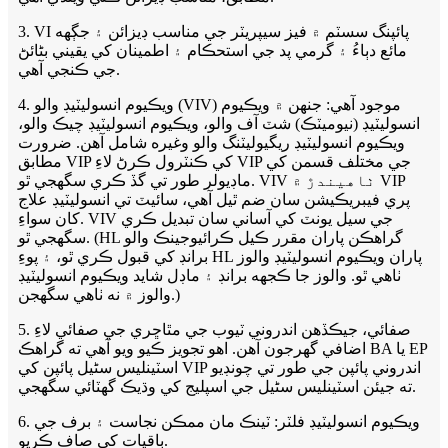
3. VI پائپنگ سسٽم ۾ فيز سيپريٽر جي مناسب ڊيزائن ۽ جڳهه
مائع دٻاءُ ۽ گرمي پد جي استحڪام ۽ اطمينان کي يقيني بڻائڻ
جي ڪنجي آهي.
4. ويڪيوم انسوليٽيڊ والو (VIV) موجود آهي: جنهن ۾ ويڪيوم
انسوليٽيڊ (نيوميٽڪ) شٽ آف والو، ويڪيوم انسوليٽيڊ چيڪ والو،
ويڪيوم انسوليٽيڊ ريگيوليٽنگ والو وغيره شامل آهن. ضرورت
مطابق VIP کي ڪنٽرول ڪرڻ لاءِ VIP جي مختلف قسمن کي
ماڊيولر طور تي گڏ ڪري سگهجي ٿو. VIV ٺاهيندڙ ۾ VIP
پري فيبريڪيشن سان ضم ٿيل آهي، سائيٽ تي انسوليٽيڊ علاج
کان سواءِ. VIV جي سيل يونٽ کي آساني سان تبديل ڪري
سگهجي ٿو. (HL گراهڪن پاران مقرر ڪيل ڪرائيوجينڪ والو
برانڊ کي قبول ڪري ٿو، ۽ پوءِ HL پاران ويڪيوم انسوليٽيڊ والوز
ٺاهي ٿو. والوز جا ڪجهه برانڊ ۽ ماڊل شايد ويڪيوم انسوليٽيڊ
والوز ۾ نه ٺاهي سگهجن.)
5. صفائي، جيڪڏهن اندروني ٽيوب جي مٿاڇري جي صفائي لاءِ
اضافي گهرجون آهن. اهو تجويز ڪيو ويو آهي ته گراهڪ BA يا EP
اسٽينلیس سٹیل پائپن کي VIP اندروني پائپن جي طور تي چونڊيو
ته جيئن اسٽينلیس سٹیل جي اسپليج کي وڌيڪ گهٽائي سگهجي.
6. ويڪيوم انسوليٽيڊ فلٽر: ٽينڪ مان ممڪن نجاست ۽ برف جي
باقيات کي صاف ڪريو.