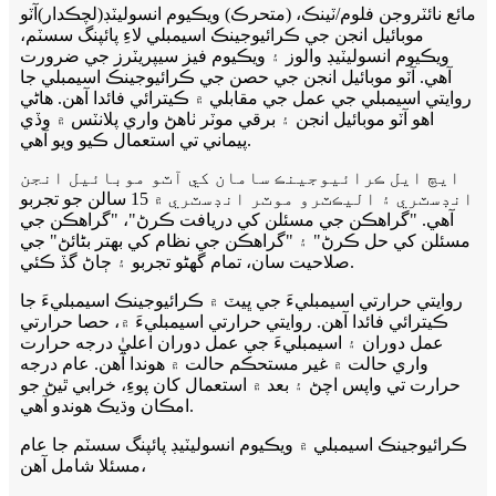
مائع نائٽروجن فلوم/ٽينڪ، (متحرڪ) ويڪيوم انسوليٽڊ
(
لچڪدار
)
آٽو
موبائيل انجن جي ڪرائيوجينڪ اسيمبلي لاءِ پائپنگ سسٽم،
ويڪيوم انسوليٽيڊ والوز ۽ ويڪيوم فيز سيپريٽرز جي ضرورت
آهي. آٽو موبائيل انجن جي حصن جي ڪرائيوجينڪ اسيمبلي جا
روايتي اسيمبلي جي عمل جي مقابلي ۾ ڪيترائي فائدا آهن. هاڻي
اهو آٽو موبائيل انجن ۽ برقي موٽر ٺاهڻ واري پلانٽس ۾ وڏي
پيماني تي استعمال ڪيو ويو آهي.
ايڇ ايل ڪرائيوجينڪ سامان کي آٽو موبائيل انجن
انڊسٽري ۽ اليڪٽرو موٽر انڊسٽري ۾ 15 سالن جو تجربو
آهي. "گراهڪن جي مسئلن کي دريافت ڪرڻ"، "گراهڪن جي
مسئلن کي حل ڪرڻ" ۽ "گراهڪن جي نظام کي بهتر بڻائڻ" جي
صلاحيت سان، تمام گهڻو تجربو ۽ ڄاڻ گڏ ڪئي.
روايتي حرارتي اسيمبليءَ جي ڀيٽ ۾ ڪرائيوجينڪ اسيمبليءَ جا
ڪيترائي فائدا آهن. روايتي حرارتي اسيمبليءَ ۾، حصا حرارتي
عمل دوران ۽ اسيمبليءَ جي عمل دوران اعليٰ درجه حرارت
واري حالت ۾ غير مستحڪم حالت ۾ هوندا آهن. عام درجه
حرارت تي واپس اچڻ ۽ بعد ۾ استعمال کان پوءِ، خرابي ٿيڻ جو
امڪان وڌيڪ هوندو آهي.
ڪرائيوجينڪ اسيمبلي ۾ ويڪيوم انسوليٽيڊ پائپنگ سسٽم جا عام
مسئلا شامل آهن،