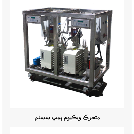
متحرڪ ويڪيوم پمپ سسٽم