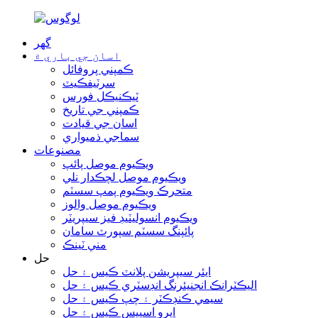
گھر
اسان جي باري ۾
ڪمپني پروفائل
سرٽيفڪيٽ
ٽيڪنيڪل فورس
ڪمپني جي تاريخ
اسان جي قيادت
سماجي ذميواري
مصنوعات
ويڪيوم موصل پائپ
ويڪيوم موصل لچڪدار نلي
متحرڪ ويڪيوم پمپ سسٽم
ويڪيوم موصل والوز
ويڪيوم انسوليٽيڊ فيز سيپريٽر
پائپنگ سسٽم سپورٽ سامان
مني ٽينڪ
حل
ايئر سيپريشن پلانٽ ڪيس ۽ حل
اليڪٽرانڪ انجنيئرنگ انڊسٽري ڪيس ۽ حل
سيمي ڪنڊڪٽر ۽ چپ ڪيس ۽ حل
ايرو اسپيس ڪيس ۽ حل