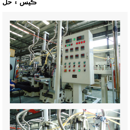
ڪيس ۽ حل