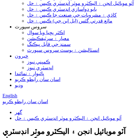
آٽو موبائيل انجن ۽ اليڪٽرو موٽر انڊسٽري ڪيس ۽ حل
بايو دواسازي انڊسٽري ڪيس ۽ حل
کاڌي ۽ مشروبات جي صنعت جا ڪيس ۽ حل
مائع قدرتي گئس (ايل اين جي) ڪيس ۽ حل
سروس سپورٽ
اڪثر پڇيا ويا سوال
معيار ۽ سرٽيفڪيشن
سمنڊ جي قابل پيڪنگ
انسٽاليشن ۽ پوسٽ سروس سپورٽ
خبرون
ڪمپني نيوز
انڊسٽري نيوز
ڀائيوار ۽ نمائندا
اسان سان رابطو ڪريو
وڊيو
English
اسان سان رابطو ڪريو
گھر
آٽو موبائيل انجن ۽ اليڪٽرو موٽر انڊسٽري ڪيس ۽ حل
آٽو موبائيل انجن ۽ اليڪٽرو موٽر انڊسٽري