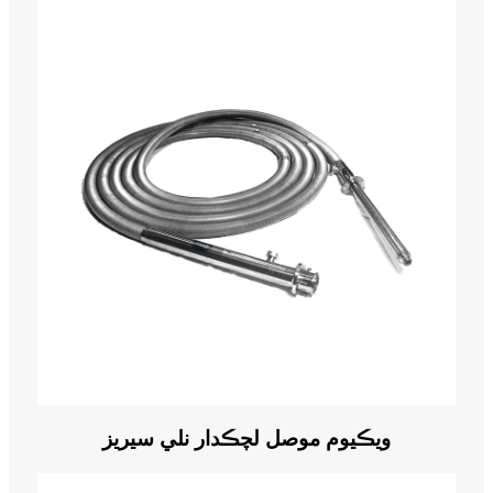
ويڪيوم موصل لچڪدار نلي سيريز