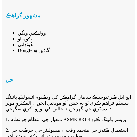
مشهور گراهڪ
وولڪس ويگن
ڪومائو
هُونڊائي
Dongfeng گاڏين
حل
ايڇ ايل ڪرائيوجينڪ سامان گراهڪن کي ويڪيوم انسوليٽڊ پائپنگ
سسٽم فراهم ڪري ٿو ته جيئن آٽو موبائيل انجن ۽ اليڪٽرو موٽر
انڊسٽري جي گهرجن ۽ حالتن کي پورو ڪري سگهجي:
1. معيار جي انتظام جو نظام: ASME B31.3 پريشر پائپنگ ڪوڊ.
2. استعمال ڪندڙ جي منجمد وقت ۽ مينپوليٽر جي حرڪت جي
مطابق، مناسب ڊيزائن ڪئي ويندي آهي.