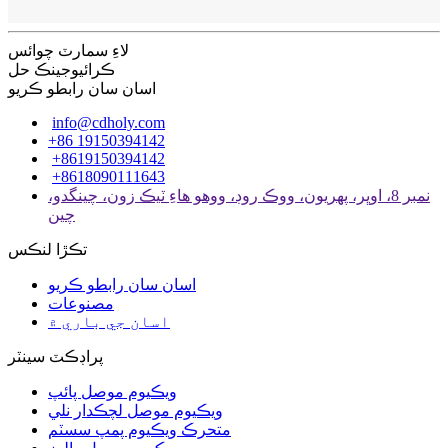
لاءِ سمارٽ چوائس
ڪرائيوجينڪ حل
اسان سان رابطو ڪريو
info@cdholy.com
+86 19150394142
+8619150394142
+8618090111643
نمبر 8، اوڀر، پهريون، ووڪ روڊ، ووهو هاءِ ٽيڪ زون، چينگدو،
چين
تڪڙا لنڪس
اسان سان رابطو ڪريو
مصنوعات
اسان جي باري ۾
پراڊڪٽ سينٽر
ويڪيوم موصل پائپ
ويڪيوم موصل لچڪدار نلي
متحرڪ ويڪيوم پمپ سسٽم