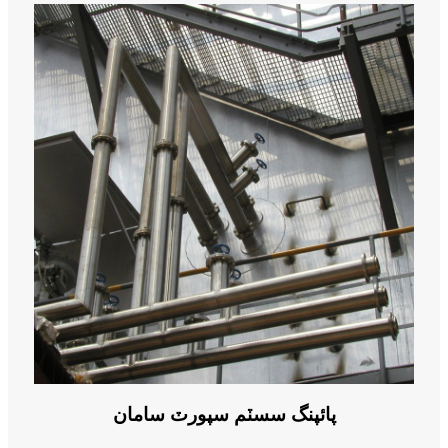
پائپنگ سسٽم سپورٽ سامان