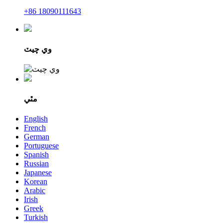
+86 18090111643
وي چيٽ
مٿي
English
French
German
Portuguese
Spanish
Russian
Japanese
Korean
Arabic
Irish
Greek
Turkish