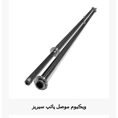
ويڪيوم موصل پائپ سيريز