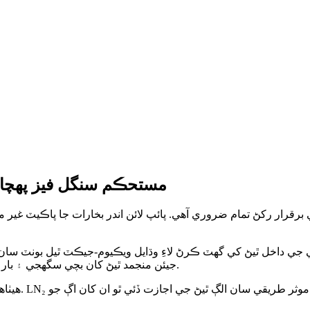
مستحڪم سنگل فيز پهچائ
رار رکڻ تمام ضروري آهي. پائپ لائن اندر بخارات جا پاڪيٽ غير مس
جي داخل ٿيڻ کي گھٽ ڪرڻ لاءِ وڌايل ويڪيوم-جيڪٽ ٿيل بونٽ سان ٺ
جيئن منجمد ٿيڻ کان بچي سگهجي ۽ بار بار سائيڪل هلائڻ دوران قابل اعتماد آپريشن کي يقيني بڻائي سگهجي.
هيٺاه