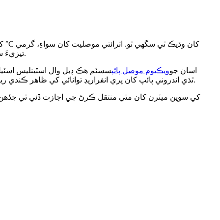
تيزيءَ سان نظام ۾ وهڪري، ڪنوڪشن، ۽ تابڪاري ذريعي داخل ٿئي ٿي، جنهن سان بوائل آف گئس ۽ غير مستحڪم ٻه-مرحلي وهڪري پيدا ٿئي ٿي.
اسان جو
ويڪيوم موصل پائپ
حالت ۾، گيس جي وهڪري ۽ ڪنوڪشن تقريبن ختم ٿي ويندا آهن. ملٽي ليئر انسوليشن (MLI) ٿڌي اندروني پائپ کان پري انفراريڊ توانائي کي ظاهر ڪندي ريڊيئيٽو گرمي جي منتقلي کي وڌيڪ گھٽائي ٿي.