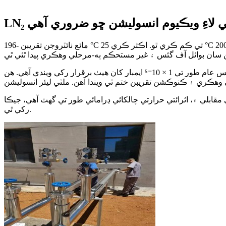
تقلي لاءِ ويڪيوم انسوليشن ڇو ضروري آهي
مائع نائٽروجن تقريبن -196 °C تي ڪم ڪري ٿو. اڪثر ڪري 25 °C کان مٿي ماحول جي گرمي پد سان، پائپ جي ڀت تي گرمي پد جو فرق 200 °C کان وڌيڪ ٿي سگهي ٿو. اثرائتي موصليت کان سواءِ، گرمي
سسٽم هڪ ڊبل وال اسٽينلیس اسٽيل جي جوڙجڪ استعمال ڪندا آهن جنهن ۾ هڪ هاءِ-ويڪيوم اينولر اسپيس عام طور تي 1 × 10⁻⁵ ايمبار کان هيٺ برقرار رکي ويندي آهي. هن
چالکائي ڊرامائي طور تي گهٽ آهي، جيڪا LN₂ کي سوين ميٽرن کان مٿي منتقل ڪرڻ جي اجازت ڏئي ٿي جڏهن ته مائع حالت ۽ مستحڪم دٻاءُ برقرار
رکي ٿي.