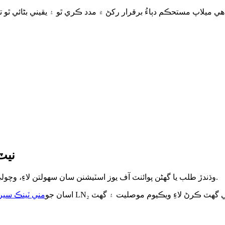
ب ڪولڊ مائع نائٽروجن حاصل ڪري.
ورها
وڌندڙ طلب يا گھڻن پوائنٽ آف يوز اسٽيشنن سان سهولتن لاءِ، وچولي بفرنگ سسٽم جي استحڪام کي خاص طور تي بهتر بڻائي سگھي ٿي.
اسان جو
مني ٽينڪ سير