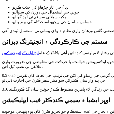
دٻاءُ جي اتار چڙهاؤ کي جذب ڪريو
چوٽي جي استعمال جي دورن کي سنڀاليو
مکيه سپلائي سسٽم تي لوڊ گھٽايو
حساس سامان جي ويجهو استحڪام کي بهتر بڻايو
سسٽم جي ڪارڪردگي ۽ انجنيئرنگ ڊيزائن
هڪ عام
ايڇ ايل ڪرائيوجينڪس
، ايڪسپينشن جوائنٽ، يا حرڪت جي معاوضي جي ضرورت وارن
علائقن تي نصب ٿيل آهن.
مستحڪم آپريٽنگ حالتن ۾، مجموعي طور تي گرمي جي رساو کي لائن جي ترتيب جي لحاظ کان تقريبن 0.25-0.5 W/m تائين گھٽائي سگھجي ٿو. ڪيترن ئي منصوبن ۾، هي مائع نائٽروجن کي گهٽ ۾ گهٽ بخار
جي پيداوار سان ڪيترائي سو ميٽر سفر ڪرڻ جي اجازت ڏئي ٿو.
اوڀر ايشيا ۾ سيمي ڪنڊڪٽر فيب ايپليڪيشن