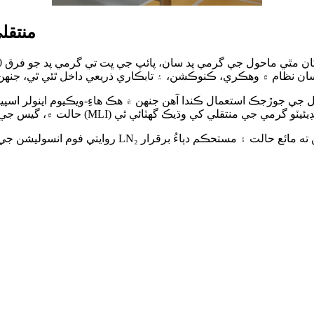
LN₂ من
روايتي فوم انسوليشن جي مقابلي ۾، اثرائتي حرارتي 