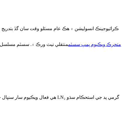
ڪرائيوجينڪ انسوليشن ۾ هڪ عام مسئلو وقت سان گڏ بتدريج و
متحرڪ ويڪيوم پمپ سسٽم
منتقلي نيٽ ورڪ ۾. سسٽم مسلسل ي
هي فعال ويڪيوم سار سنڀال جو ط