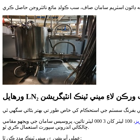
يل LN₂ نيٽ ورڪن لاءِ ميني ٽينڪ انٽيگريشن
يز
، 100 ليٽر کان 3 000 ليٽر تائين، پروسيس سامان جي ويجهو مقامي LN₂ اسٽوريج فراهم ڪري ٿو. هر ٽينڪ خود دٻاءُ ۽ حرارتي نقصان کي گھٽ ڪرڻ لاءِ ويڪيوم موصليت ۽ گهٽ
چالکائي اندروني سپورٽ استعمال ڪري ٿو.
عملي آپريشن ۾، ميني ٽينڪ مدد ڪن ٿا: