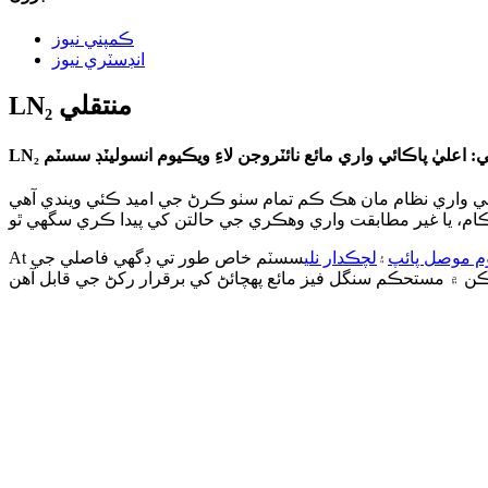
ڪمپني نيوز
انڊسٽري نيوز
LN₂ منتقلي
تقلي: اعليٰ پاڪائي واري مائع نائٽروجن لاءِ ويڪيوم انسوليٽڊ سسٽم
مام سٺو ڪرڻ جي اميد ڪئي ويندي آهي: LN₂ کي اسٽوريج ٽينڪ کان استعمال جي جاءِ تائين ٿڌو ۽ مستحڪم رکڻ. حقيقي صنعتي ماحول ۾، خاص طور تي
م موصل پائپ
۽
لچڪدار نلي
سسٽم خاص طور تي ڊگهي فاصلي جي LN₂ منتقلي لاءِ گهٽ ۾ گهٽ حرارتي نقصان سان. متحرڪ طور تي برقرار رکيل
At