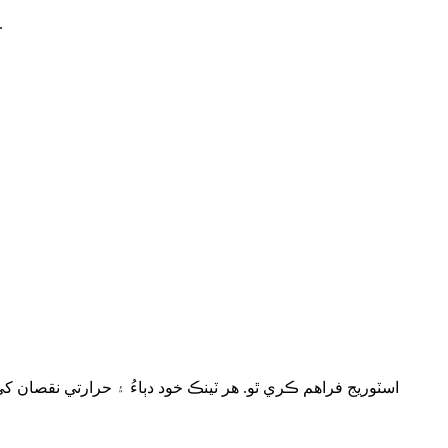
هي ميلاپ مستحڪم دٻاءُ برقرار رکڻ ۾ مدد ڪري ٿو ۽ يقيني بڻائي ٿو ته ڊائون اسٽريم سامان صاف، س