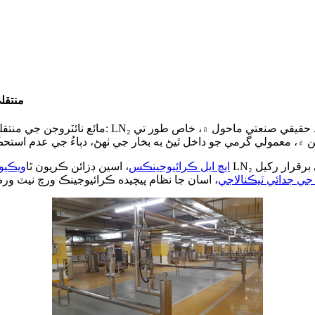
LN₂ من
مائع نائٽروجن جي منتقلي واري نظام مان هڪ ڪم ت
ايڇ ايل ڪرائيوجينڪس
، اسين ڊزائن ڪريون ٿا
ويڪيو
ي جدائي ٽيڪنالاجي