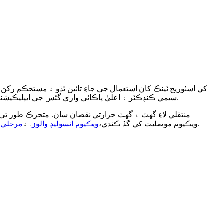
سيمي ڪنڊڪٽر ۽ اعليٰ پاڪائي واري گئس جي ايپليڪيشنن ۾، معمولي گرمي جو داخل ٿيڻ به بخار جي ٺهڻ، دٻاءُ جي عدم استحڪام، يا غير مطابقت واري وهڪري جي حالتن کي پيدا ڪري سگهي ٿو.
، اسان جا نظام پيچيده ڪرائيوجينڪ ورڇ نيٽ ورڪن ۾ مستحڪم سنگل فيز مائع پهچائڻ کي برقرار رکڻ جي قابل آهن.
ويڪيوم موصليت کي گڏ ڪندي،
ويڪيوم انسوليڊ والوز
، ۽
مرحلي ج