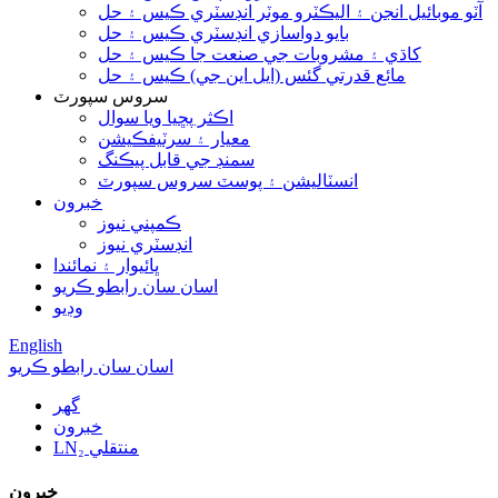
آٽو موبائيل انجن ۽ اليڪٽرو موٽر انڊسٽري ڪيس ۽ حل
بايو دواسازي انڊسٽري ڪيس ۽ حل
کاڌي ۽ مشروبات جي صنعت جا ڪيس ۽ حل
مائع قدرتي گئس (ايل اين جي) ڪيس ۽ حل
سروس سپورٽ
اڪثر پڇيا ويا سوال
معيار ۽ سرٽيفڪيشن
سمنڊ جي قابل پيڪنگ
انسٽاليشن ۽ پوسٽ سروس سپورٽ
خبرون
ڪمپني نيوز
انڊسٽري نيوز
ڀائيوار ۽ نمائندا
اسان سان رابطو ڪريو
وڊيو
English
اسان سان رابطو ڪريو
گھر
خبرون
LN₂ منتقلي
خبرون