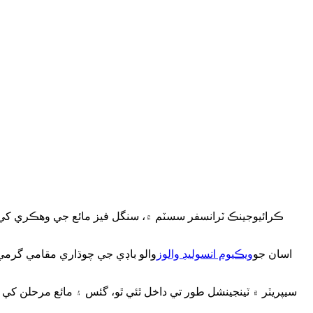
ڪرائيوجينڪ ٽرانسفر سسٽم ۾، سنگل فيز مائع جي وهڪري کي برق
اسان جو
ويڪيوم انسوليڊ والوز
والو باڊي جي چوڌاري مقامي گرمي 