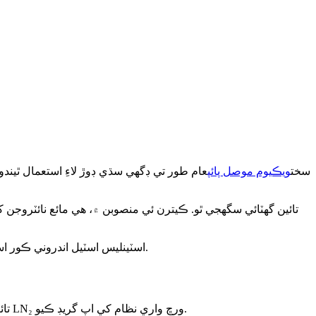
سخت
ويڪيوم موصل پائپ
عام طور تي ڊگهي سڌي ڊوڙ لاءِ استعمال ٿيندو
لچڪدار نلي جا حصا دٻاءُ جي مزاحمت ۽ ڊگهي خدمت جي زندگي لاءِ ٻاهرين مضبوط ڪندڙ چوٽين سان گڏ ڪوريگيٽڊ 316L اسٽينلیس اسٽيل اندروني ڪور استعمال ڪندا آهن.
تائيوان ۾ هڪ سيمي ڪنڊڪٽر ٺاهيندڙ مشيني طور تي موصل ٿيل پائپ لائنن ۾ بخار جي عدم استحڪام جو تجربو ڪرڻ کان پوءِ پنهنجي موجوده LN₂ ورڇ واري نظام کي اپ گريڊ ڪيو.