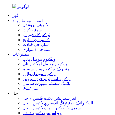
گھر
اسان جي باري ۾
ڪمپني پروفائل
سرٽيفڪيٽ
ٽيڪنيڪل فورس
ڪمپني جي تاريخ
اسان جي قيادت
سماجي ذميواري
مصنوعات
ويڪيوم موصل پائپ
ويڪيوم موصل لچڪدار نلي
متحرڪ ويڪيوم پمپ سسٽم
ويڪيوم موصل والوز
ويڪيوم انسوليٽيڊ فيز سيپريٽر
پائپنگ سسٽم سپورٽ سامان
مني ٽينڪ
حل
ايئر سيپريشن پلانٽ ڪيس ۽ حل
اليڪٽرانڪ انجنيئرنگ انڊسٽري ڪيس ۽ حل
سيمي ڪنڊڪٽر ۽ چپ ڪيس ۽ حل
ايرو اسپيس ڪيس ۽ حل