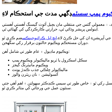
يوم پمپ سسٽم
ڊگهي مدت جي استحڪام لاءِ
د، ۽ معمولي گئس جي منتقلي مان بچيل آئوٽ گيسنگ آهستي آهستي
اينولس پريشر وڌائي ٿي، حرارتي ڪارڪردگي کي گهٽائي ٿي.
جي آپريشن
ضم ڪري ٿو a
ان کي حل ڪرڻ لاءِ،
ايڇ ايل ڪرائيوجينڪس
دوران مستحڪم ويڪيوم حالتون برقرار رکي سگهجن.
ويڪيوم ماڊيول ۾ عام طور تي شامل آهن:
سڪل اسڪرول يا ٽربو ماليڪيولر ويڪيوم پمپ
ويڪيوم مانيٽرنگ گيجز
ماليڪيولر ڇلڪي جذب ڪندڙ يونٽ
آئسوليشن ۽ نان ريٽرن والوز
طور تي سيمي ڪنڊڪٽر سهولتن ۾ اهم آهي جتي LN₂ گرمي پد جي استحڪام سڌو
سنئون عمل جي ورجائي کي متاثر ڪري ٿو.