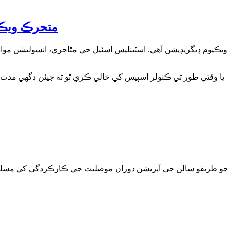
متحرڪ ويڪ
يڪيوم ڊيگريڊيشن آهي. اسٽينلیس اسٽيل جي مٿاڇري، انسوليشن موا
ا وقتي طور تي ڪنولر اسپيس کي خالي ڪري ٿو ته جيئن ڊگهي مدت 
ريقو سالن جي آپريشن دوران موصليت جي ڪارڪردگي کي مسلسل رکي ٿو ۽ خاص 