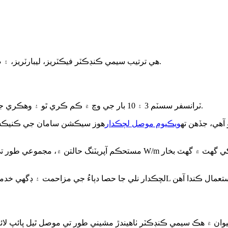
هي ترتيب سيمي ڪنڊڪٽر فيڪٽريز، ليبارٽريز، ۽ صنعتي گئس ورهائڻ واري نظام ۾ وڏي پيماني تي استعمال ٿيندي آهي.
LN₂ ٽرانسفر سسٽم 3 ۽ 10 بار جي وچ ۾ ڪم ڪري ٿو ۽ وهڪري جي رفتار 8 ميٽر/سيڪنڊ تائين آهي.
 آهي، جڏهن ته
ويڪيوم موصل لچڪدار
هوز سيڪشن سامان جي ڪنيڪشن