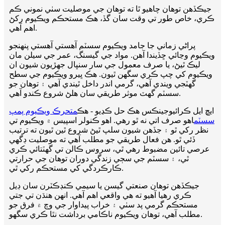
جيڪڏهن توهان چاهيو ٿا ته توهان جي موصليت سٺي نموني ڪم
ڪري، خاص طور تي وقت سان گڏ، هڪ مستحڪم ويڪيوم رکڻ
اهم آهي.
پراڻي زماني جا جامد ويڪيوم سسٽم آهستي آهستي پنهنجو
ويڪيوم وڃائي ڇڏيندا آهن. مواد جي گيسنگ، عمر جي سيلن مان
ليڪ ٿيڻ، يا صرف معمول جي سار سنڀال جهڙيون شيون ان
ويڪيوم کي چپ ڪري سگهن ٿيون. هڪ ڀيرو ويڪيوم جي سطح
گهٽجي ويندي آهي، گرمي اندر داخل ٿيندي آهي ۽ توهان جو
سسٽم گهٽ موثر طريقي سان هلڻ شروع ڪندو آهي.
ايڇ ايل ڪرائيوجينڪس هڪ حل ڪڍيو - هڪ
متحرڪ ويڪيوم پمپ
سسٽم
اهو صرف اتي نه ٿو رهي. اهو ڪنولر اسپيس ۾ ويڪيوم تي
نظر رکي ٿو ۽ جڏهن شيون سلپ ٿيڻ شروع ٿين ٿيون ته ترتيب
ڏئي ٿو. هن فعال طريقي جو مطلب آهي ته موصليت ڊگهي
عرصي تائين مضبوط رهي ٿي، سروس ڪالن تي گهٽتائي ڪري
ٿي، ۽ سسٽم جي سڄي زندگي دوران توهان جي حرارتي
ڪارڪردگي کي مستحڪم رکي ٿي.
جيڪڏهن توهان صنعتي گيسن يا سيمي ڪنڊڪٽرن سان ڊيل
ڪري رهيا آهيو ته هي واقعي اهم آهي. انهن هنڌن تي جتي
مستحڪم گرمي پد سٺي ۽ خراب پيداوار جي وچ ۾ فرق جو
مطلب آهي، توهان ويڪيوم ناڪامي برداشت نٿا ڪري سگهو.