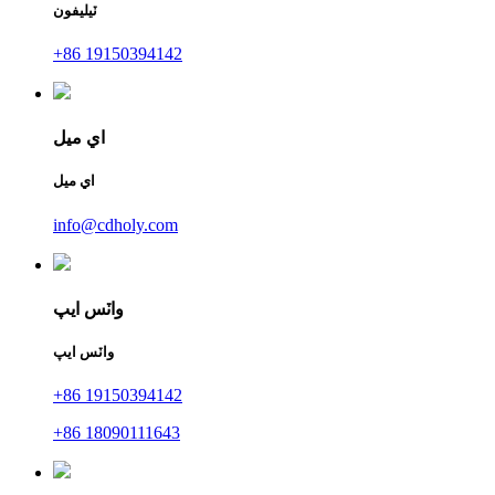
ٽيليفون
+86 19150394142
اي ميل
اي ميل
info@cdholy.com
واٽس ايپ
واٽس ايپ
+86 19150394142
+86 18090111643