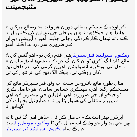
مئنيجمينٽ
ڪرائوجينڪ سسٽم منتقلي دوران هر وقت بخار-مائع مرکبن ۾
هلندا آهن. جيڪڏهن توهان مرحلي جي تبديلين کي ڪنٽرول نه
ڪندا، ته توهان ڪارڪردگي وڃائي ڇڏيندا آهيو ۽ آپريشن دوران
غير ضروري سر درد پيدا ڪندا آهيو.
ويڪيوم انسوليٽيڊ فيز سيپريٽر
هتي قدم رکي ٿو - اهو گئس کي
A
مائع کان الڳ ڪري ٿو ان کان اڳ جو ڪا به شيءِ ايندڙ سامان ۾
داخل ٿئي. ويڪيوم انسوليشن ٻاهرين گرمي کي اندر داخل ٿيڻ
کان روڪي ٿي، جيڪا الڳ ٿيڻ کي اثرائتو رکي ٿي.
مثال طور، مائع نائٽروجن سيٽ اپ وٺو. فيز سيپريٽر مائع کي
مستحڪم رکندا آهن، تنهنڪري حساس سامان اهو حاصل ڪري
ٿو جيڪو ان جي ضرورت آهي. ايل اين جي منصوبن لاءِ، اهي
سيپريٽر منتقلي کي هموار بڻائين ٿا ۽ ضايع ٿيل بخارات کي
گهٽائين ٿا.
آپريٽرز بهتر استحڪام حاصل ڪن ٿا ۽ جڏهن اهي گڏ ٿين ٿا ته
انهن جي پيداوار جو وڌيڪ استعمال ڪن ٿا.
ويڪيوم موصل پائپ
نيٽ
s.
ورڪ سان
ويڪيوم انسوليٽيڊ فيز سيپريٽر