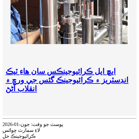
ايڇ ايل ڪرائيوجينڪس سان هاءِ ٽيڪ
انڊسٽريز ۾ ڪرائيوجينڪ گئس جي ورڇ ۾
انقلاب آڻڻ
پوسٽ جو وقت: جون-01-2026
لاءِ سمارٽ چوائس
ڪرائيوجينڪ حل