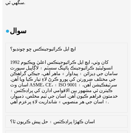
سگهي ٿي.
سوال
●
ايڇ ايل ڪرائيوجينڪس ڇو چونڊيو؟
1992 کان وٺي، ايڇ ايل ڪرائيوجينڪس اعليٰ ويڪيوم
انسوليٽيڊ ڪرائيوجينڪ پائپنگ سسٽم ۽ لاڳاپيل سپورٽ
سامان جي ڊيزائن ۽ پيداوار ۾ ماهر آهي، جيڪي گراهڪن
جي مختلف ضرورتن کي پورو ڪرڻ لاءِ تيار ڪيا ويا آهن.
اسان وٽ ASME، CE، ۽ ISO 9001 سرٽيفڪيشن آهن، ۽
ڪيترن ئي مشهور بين الاقوامي ادارن کي پراڊڪٽس ۽
خدمتون فراهم ڪيون آهن. اسان جي ٽيم مخلص، ذميوار،
۽ اسان جي هر منصوبي ۾ شانداريت لاءِ پرعزم آهي.
اسان ڪهڙا پراڊڪٽس ۽ حل پيش ڪريون ٿا؟