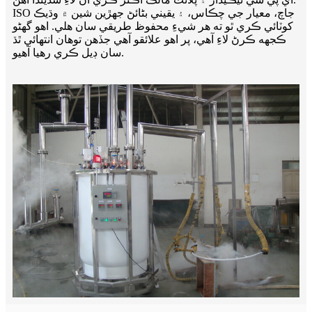
ISO جاچ، معيار جي چڪاس، ۽ يقيني بڻائڻ جهڙين شين ۾ وڌيڪ
کوٽائي ڪري ٿو ته هر شيءِ محفوظ طريقي سان هلي. اهو گهڻو
ڪجهه ڪرڻ لاءِ آهي، پر اهو علائقو آهي جڏهن توهان انتهائي ٿڌ
سان ڊيل ڪري رهيا آهيو.