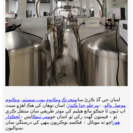
اسان جي گڏ ڪرڻ سان
متحرڪ ويڪيوم پمپ سسٽم
,
ويڪيوم
موصل والو
، ۽
مرحلو جدا ڪندڙ
، اسان توهان کي هڪ اهڙو سيٽ
اپ ڏيون ٿا جيڪو مائع هيليم کي موثر طريقي سان منتقل ڪري
ٿو ۽ قيمتون گهٽ رکي ٿو. اسان جو
مني ٽينڪ
ايس ۽
لچڪدار
هوز
اچو ته موبائل ۽ فڪسڊ نوڪريون ٻنهي کي درستگي سان
سنڀاليون.