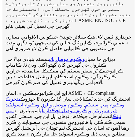
هائيڊروجن منصوبن جي حمايت ڪريون ٿا. جيتوڻيڪ
منصوبي جون گهرجون مختلف آهن، انجنيئرنگ جا
مقصد هڪجهڙا رهن ٿا: گرمي جي منتقلي کي گھٽ ڪريو،
اعتبار کي وڌ کان وڌ ڪريو، ۽ ASME، EN، ISO، ۽ CE
گهرجن جي تعميل کي يقيني بڻايو.
خريداري ٽيمن لاءِ، هڪ سپلائر چونڊڻ جيڪو بين الاقوامي معيارن
۽ عملي ڪرائيوجينڪ آپريٽنگ حالتن کي سمجهي ٿو، ڊگهي مدت
جي منصوبي جي ڪاميابي حاصل ڪرڻ لاءِ ضروري آهي.
ڊيزائن جا معيار
ويڪيوم موصل پائپ
سسٽم بنيادي دٻاءُ جي
ڪنٽرول جي گهرجن کان گهڻو اڳتي وڌن ٿا. ڪامياب
ڪرائيوجينڪ ٽرانسفر سسٽم کي ميڪيڪل سالميت، حرارتي
ڪارڪردگي، ويڪيوم استحڪام، آپريشنل حفاظت، ۽ بين
الاقوامي ريگيوليٽري تعميل کي ضم ڪرڻ گهرجي.
ايڇ ايل ڪرائيوجينڪس ۾، اسان ASME ۽ CE-compliant
انجنيئرنگ کي جديد ٽيڪنالاجي سان گڏ ڪريون ٿا جهڙوڪ
متحرڪ
ويڪيوم پمپ سسٽم
,
ويڪيوم موصل والوز
,
ويڪيوم انسوليٽيڊ
فيز سيپريٽر
,
ويڪيوم موصل لچڪدار نلي
اسيمبليون، ۽
مني
ٽينڪ
انضمام حل. جيڪڏهن توهان ايل اين جي، صنعتي گئس،
سيمي ڪنڊڪٽر، يا هائيڊروجن منصوبي جي منصوبابندي ڪري
رهيا آهيو، ته اسان جي انجنيئرنگ ٽيم توهان جي آپريشنل گهرجن
مطابق ترتيب ڏنل ويڪيوم انسوليڊ حل تيار ڪرڻ ۾ مدد ڪري