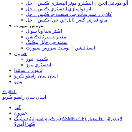
آٽو موبائيل انجن ۽ اليڪٽرو موٽر انڊسٽري ڪيس ۽ حل
بايو دواسازي انڊسٽري ڪيس ۽ حل
کاڌي ۽ مشروبات جي صنعت جا ڪيس ۽ حل
مائع قدرتي گئس (ايل اين جي) ڪيس ۽ حل
سروس سپورٽ
اڪثر پڇيا ويا سوال
معيار ۽ سرٽيفڪيشن
سمنڊ جي قابل پيڪنگ
انسٽاليشن ۽ پوسٽ سروس سپورٽ
خبرون
ڪمپني نيوز
انڊسٽري نيوز
ڀائيوار ۽ نمائندا
اسان سان رابطو ڪريو
وڊيو
English
اسان سان رابطو ڪريو
گھر
خبرون
ويڪيوم انسوليٽيڊ پائپنگ (ASME / CE) لاءِ ڊيزائن جا معيار
ڪهڙا آهن؟