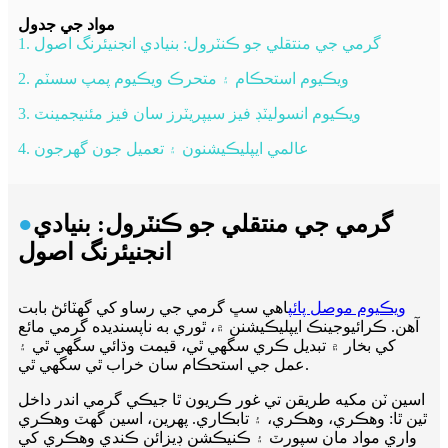
مواد جي جدول
1. گرمي جي منتقلي جو ڪنٽرول: بنيادي انجنيئرنگ اصول
2. ويڪيوم استحڪام ۽ متحرڪ ويڪيوم پمپ سسٽم
3. ويڪيوم انسوليٽڊ فيز سيپريٽرز سان فيز مئنيجمينٽ
4. عالمي ايپليڪيشنون ۽ تعميل جون گهرجون
گرمي جي منتقلي جو ڪنٽرول: بنيادي
●
انجنيئرنگ اصول
ويڪيوم موصل پائپ
اهي سڀ گرمي جي رساو کي گهٽائڻ بابت
آهن. ڪرائيوجينڪ ايپليڪيشنن ۾، ٿوري به ناپسنديده گرمي مائع
کي بخار ۾ تبديل ڪري سگهي ٿي، قيمت وڌائي سگهي ٿي ۽
عمل جي استحڪام سان خراب ٿي سگهي ٿي.
اسين ٽن مکيه طريقن تي غور ڪريون ٿا جيڪي گرمي اندر داخل
ٿين ٿا: وهڪري، وهڪري، ۽ تابڪاري. پهرين، اسين گهٽ وهڪري
واري مواد مان سپورٽ ۽ ڪنيڪشن ڊيزائن ڪندي وهڪري کي