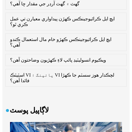
گهٽ ۾ گهٽ آرڊر جي مقدار ڇا آهي؟
ايڇ ايل ڪرائيوجينڪس ڪهڙن پيداواري معيارن تي عمل
ڪري ٿو؟
ايڇ ايل ڪرائيوجينڪس ڪهڙو خام مال استعمال ڪندو
آهي؟
ويڪيوم انسوليٽيڊ پائپ لاءِ ڪهڙيون وضاحتون آهن؟
اسٽيٽڪ VI پائپنگ ۽ VI لچڪدار هوز سسٽم جا ڪهڙا
فائدا آهن؟
لاڳاپيل پوسٽ
●