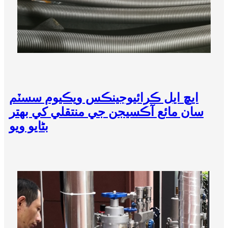
ايڇ ايل ڪرائيوجينڪس ويڪيوم سسٽم
سان مائع آڪسيجن جي منتقلي کي بهتر
بڻايو ويو