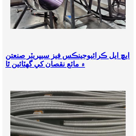
ايڇ ايل ڪرائيوجينڪس فيز سيپريٽر صنعتن
۾ مائع نقصان کي گهٽائين ٿا