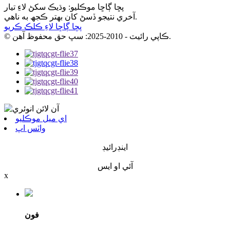
پڇا ڳاڇا موڪليو: وڌيڪ سکڻ لاءِ تيار
آخري نتيجو ڏسڻ کان بهتر ڪجھ به ناهي.
پڇا ڳاڇا لاءِ ڪلڪ ڪريو
© ڪاپي رائيٽ - 2010-2025: سڀ حق محفوظ آهن.
اي ميل موڪليو
واٽس اپ
اينڊرائيڊ
آئي او ايس
x
فون