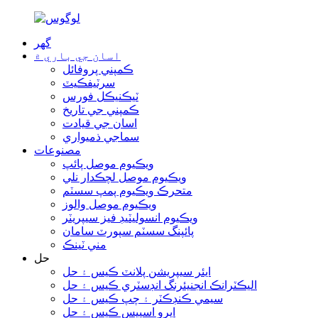
گھر
اسان جي باري ۾
ڪمپني پروفائل
سرٽيفڪيٽ
ٽيڪنيڪل فورس
ڪمپني جي تاريخ
اسان جي قيادت
سماجي ذميواري
مصنوعات
ويڪيوم موصل پائپ
ويڪيوم موصل لچڪدار نلي
متحرڪ ويڪيوم پمپ سسٽم
ويڪيوم موصل والوز
ويڪيوم انسوليٽيڊ فيز سيپريٽر
پائپنگ سسٽم سپورٽ سامان
مني ٽينڪ
حل
ايئر سيپريشن پلانٽ ڪيس ۽ حل
اليڪٽرانڪ انجنيئرنگ انڊسٽري ڪيس ۽ حل
سيمي ڪنڊڪٽر ۽ چپ ڪيس ۽ حل
ايرو اسپيس ڪيس ۽ حل