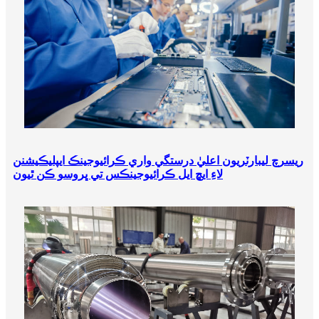
ريسرچ ليبارٽريون اعليٰ درستگي واري ڪرائيوجينڪ ايپليڪيشنن
لاءِ ايڇ ايل ڪرائيوجينڪس تي ڀروسو ڪن ٿيون