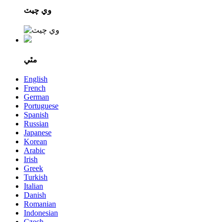
وي چيٽ
مٿي
English
French
German
Portuguese
Spanish
Russian
Japanese
Korean
Arabic
Irish
Greek
Turkish
Italian
Danish
Romanian
Indonesian
Czech