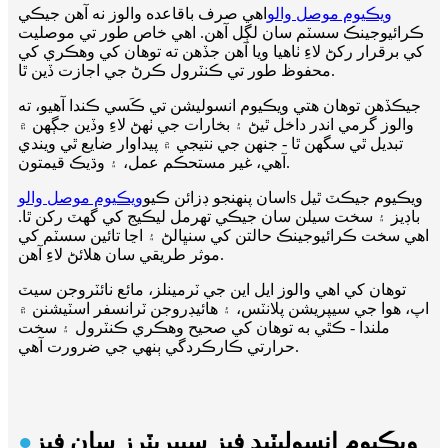
ويڪيوم موصل والو
اهي صرف باقاعده والوز نه آهن جيڪي
ڪرائيوجينڪ سسٽم سان لڳل آهن. اهي خاص طور تي موصليت
کي برقرار رکڻ لاءِ ٺاهيا ويا آهن جڏهن ته توهان کي وهڪري کي
محفوظ طور تي ڪنٽرول ڪرڻ جي اجازت ڏين ٿا.
جيڪڏهن توهان هتي ويڪيوم انسوليشن تي ڪَسي ڪندا آهيو، ته
والوز گرمي اندر داخل ٿيڻ ۽ بخارات جي ٺهڻ لاءِ وڏين جڳهن ۾
تبديل ٿي سگهن ٿا - جنهن جي نتيجي ۾ پيداوار ضايع ٿي ويندي
آهي، غير مستحڪم عمل، ۽ وڌيڪ قيمتون.
s ويڪيوم جيڪٽ ٿيل
اسان پنهنجو ڊزائن ڪيو
ويڪيوم موصل والو
باڊيز ۽ سخت سيلن سان جيڪي تھرمل ليڪيج کي گهٽ رکن ٿا.
اهي سخت ڪرائيوجينڪ حالتن کي سنڀالڻ ۽ اڃا تائين سسٽم کي
موثر طريقي سان هلائڻ لاءِ آهن.
توهان کي اهي والوز ايل اين جي ٽرمينلز، مائع نائٽروجن سيٽ
اپ، هوا جي سيپريشن پلانٽس، ۽ هائيڊروجن ٽرانسفر اسٽيشنن ۾
ملندا - ڪٿي به توهان کي صحيح وهڪري ڪنٽرول ۽ سخت
حرارتي ڪارڪردگي ٻنهي جي ضرورت آهي.
ويڪيوم انسوليٽيڊ فيز سيپريٽرز سان فيز
●