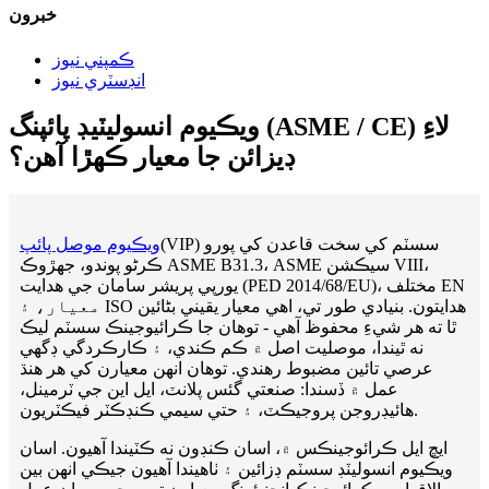
خبرون
ڪمپني نيوز
انڊسٽري نيوز
ويڪيوم انسوليٽيڊ پائپنگ (ASME / CE) لاءِ
ڊيزائن جا معيار ڪهڙا آهن؟
(VIP) سسٽم کي سخت قاعدن کي پورو
ويڪيوم موصل پائپ
ڪرڻو پوندو، جهڙوڪ ASME B31.3، ASME سيڪشن VIII،
يورپي پريشر سامان جي هدايت (PED 2014/68/EU)، مختلف EN
معيار، ۽ ISO هدايتون. بنيادي طور تي، اهي معيار يقيني بڻائين
ٿا ته هر شيءِ محفوظ آهي - توهان جا ڪرائيوجينڪ سسٽم ليڪ
نه ٿيندا، موصليت اصل ۾ ڪم ڪندي، ۽ ڪارڪردگي ڊگهي
عرصي تائين مضبوط رهندي. توهان انهن معيارن کي هر هنڌ
عمل ۾ ڏسندا: صنعتي گئس پلانٽ، ايل اين جي ٽرمينل،
هائيڊروجن پروجيڪٽ، ۽ حتي سيمي ڪنڊڪٽر فيڪٽريون.
ايڇ ايل ڪرائوجينڪس ۾، اسان ڪنڊون نه ڪٽيندا آهيون. اسان
ويڪيوم انسوليٽڊ سسٽم ڊزائين ۽ ٺاهيندا آهيون جيڪي انهن بين