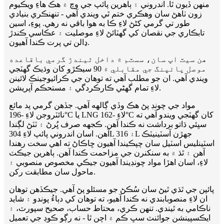
منهن ڏيون ٿا. اندروني ۽ ٻاهرين پائپ جي وچ ۾ هڪ هاءِ ويڪيوم
زون ٺاهڻ سان وهڪري ختم ٿي ويندي آهي - تنهنڪري بنيادي
طور تي گرمي کڻڻ لاءِ ڪا به هوا باقي نه رهي. پوءِ، اسين
تابڪاري جي نقصان کي گهٽائڻ لاءِ موصليت ۽ عڪاسي ڪندڙ
ڍالن تي پرت ڪندا آهيون.
هن سيٽ اپ سان، سسٽم ۾ داخل ٿيندڙ گرمي باقاعده
موصل پائپنگ جي مقابلي ۾ 90 سيڪڙو کان وڌيڪ گهٽجي
ويندي آهي. ان جو مطلب آهي ته توهان جي ڪرائيوجينڪ لائينن
لاءِ تمام گهڻي ڪارڪردگي ۽ مستحڪم آپريشن.
مواد جي چونڊ پڻ هڪ وڏي ڳالهه آهي. جڏهن گرمي پد مائع
نائٽروجن لاءِ -196°C يا LNG لاءِ -162°C کان گهٽجي ويندو آهي ته
سڀئي ڌاتو برداشت نه ڪندا آهن. ڪجهه صرف ڀُرڻ ۽ ٽٽڻ لڳندا
آهن. اسان اندروني پائپ لاءِ 304L ۽ 316L جهڙن آسٽينيٽڪ
اسٽينلیس اسٽيل سان چپڪيندا آهيون ڇاڪاڻ ته اهي سخت رهندا
آهن ۽ ٿڌ ۾ به سنکنرن جي مزاحمت ڪندا آهن. ٻاهرين جيڪٽ
لاءِ، اسان اهڙا مواد چونڊيندا آهيون جيڪي مخصوص منصوبي ۽
ماحول سان مطابقت رکن.
پائپن جي ٿڌي ٿيڻ سان سُڪڻ جو مسئلو پڻ آهي. جيڪڏهن توهان
ان لاءِ منصوبابندي نه ڪندا آهيو، ته توهان کي دٻاءُ پوندو ۽ شايد
ناڪامي به ٿيندي. تنهن ڪري، محتاط حساب، صحيح سپورٽ، ۽
ايڪسپينشن جوائنٽ سڀ ڪم ۾ اچن ٿا - نه رڳو ڪوڊ جي تعميل