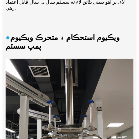
لاءِ، پر اهو يقيني بڻائڻ لاءِ ته سسٽم سال بہ سال قابل اعتماد
رهي.
ويڪيوم استحڪام ۽ متحرڪ ويڪيوم
●
پمپ سسٽم