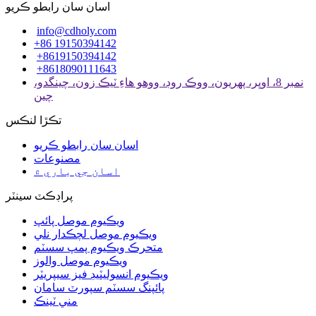
اسان سان رابطو ڪريو
info@cdholy.com
+86 19150394142
+8619150394142
+8618090111643
نمبر 8، اوڀر، پهريون، ووڪ روڊ، ووهو هاءِ ٽيڪ زون، چينگدو،
چين
تڪڙا لنڪس
اسان سان رابطو ڪريو
مصنوعات
اسان جي باري ۾
پراڊڪٽ سينٽر
ويڪيوم موصل پائپ
ويڪيوم موصل لچڪدار نلي
متحرڪ ويڪيوم پمپ سسٽم
ويڪيوم موصل والوز
ويڪيوم انسوليٽيڊ فيز سيپريٽر
پائپنگ سسٽم سپورٽ سامان
مني ٽينڪ