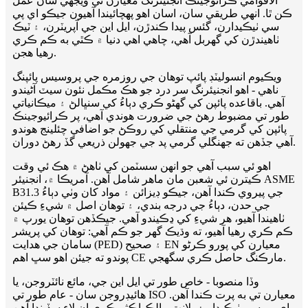
الاقوامي ڪرائوجينڪ انجنيئرنگ معيارن تي ويجهي سان عمل
ڪن ٿا. انهي طريقي سان، اسان اهو پهچائيندا آهيون جيڪو اي پي
سي ٺيڪيدارن، گئس پيدا ڪندڙن، ايل اين جي آپريٽرن، ۽ ٽيڪ
ٺاهيندڙن کي گهربل آهي، چاهي اهي دنيا ۾ ڪٿي به ڪم ڪري
رهيا هجن.
ويڪيوم انسوليٽڊ پائپ توهان جي روزمره جي پروسيس پائپنگ
ناهي - اهو انجنيئرنگ سر درد جو هڪ مڪمل نئون سيٽ آڻيندو
آهي. باقاعده پائپن کي گهڻو ڪري دٻاءُ کي سنڀالڻ ۽ ميڪانياتي
طور تي مضبوط رهڻ جي ضرورت هوندي آهي، پر ڪرائيوجينڪ
پائپن کي گرمي جي منتقلي کي روڪڻ جو اضافي چئلينج هوندو
آهي جڏهن ته جهنگلي گرمي پد جي جھولن ذريعي گڏ رهڻ دوران.
اهو ئي سبب آهي جو انهن سسٽمن کي ٺاهڻ ۾ هڪ ئي وقت
ڪيترن ئي شعبن مان ماهر شامل آهن. آمريڪا ۾، انجنيئر ASME
B31.3 جي پيروي ڪندا آهن، جيڪو ڊيزائن ۽ مواد کان وٺي دٻاءُ
جي حدن، دٻاءُ جي درجه بندي، ۽ توهان اصل ۾ شيءِ ڪيئن
ٺاهيندا آهيو، هر شيءِ کي ڍڪيندو آهي. جيڪڏهن توهان يورپ ۾
ڪم ڪري رهيا آهيو، ته وڌيڪ گهر جو ڪم آهي: توهان کي پريشر
سامان جي هدايت (PED) ۽ صحيح EN معيارن کي پورو ڪرڻو
پوندو ته جيئن اهو سڀ اهم CE مارڪنگ حاصل ڪري سگهجي.
وڏا منصوبا - خاص طور تي ايل اين جي، مائع نائٽروجن، يا
هائيڊروجن سان - عام طور تي ISO معيارن تي به پرت ڪندا آهن.
اي پي سي ٺيڪيدار ۽ پلانٽ مالڪ اڪثر ڪري ان لاءِ سڏيندا آهن.