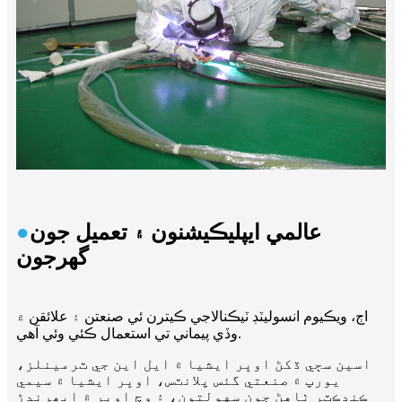
عالمي ايپليڪيشنون ۽ تعميل جون
●
گهرجون
اڄ، ويڪيوم انسوليٽڊ ٽيڪنالاجي ڪيترن ئي صنعتن ۽ علائقن ۾
وڏي پيماني تي استعمال ڪئي وئي آهي.
اسين سڄي ڏکڻ اوڀر ايشيا ۾ ايل اين جي ٽرمينلز،
يورپ ۾ صنعتي گئس پلانٽس، اوڀر ايشيا ۾ سيمي
ڪنڊڪٽر ٺاهڻ جون سهولتون، ۽ وچ اوڀر ۾ ابھرندڙ