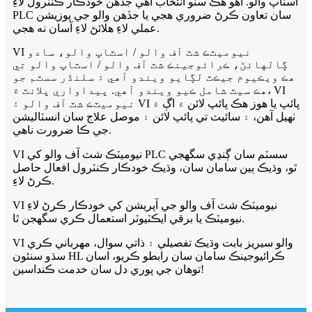
اسٽاپ والو. اهو هڪ سٺو انتخاب آهي جڏهن خودڪار ڪنٽرول لاءِ
PLC سان تعاون ڪرڻ ضروري هجي يا جڏهن والو جي پوزيشن
عملي لاءِ هلائڻ لاءِ آسان نه هجي.
VI نيوميٽڪ شٽ آف والو / اسٽاپ والو، سادو
ڳالهائڻ، ڪرائوجينڪ شٽ آف والو / اسٽاپ والو تي
هڪ ويڪيوم جيڪٽ لڳايو ويندو آهي ۽ سلنڈر سسٽم جو
هڪ سيٽ شامل ڪيو ويندو آهي. پيداواري پلانٽ ۾، VI
نيوميٽڪ شٽ آف والو ۽ VI پائپ يا هوز هڪ پائپ لائن ۾ اڳ ۾
ٺهيل آهن، ۽ سائيٽ تي پائپ لائن ۽ موصل علاج سان انسٽاليشن
جي ڪا ضرورت ناهي.
VI نيوميٽڪ شٽ آف والو کي PLC سسٽم سان ڳنڍي سگهجي
ٿو، وڌيڪ ٻين سامان سان، وڌيڪ خودڪار ڪنٽرول افعال حاصل
ڪرڻ لاءِ.
VI نيوميٽڪ شٽ آف والو جي آپريشن کي خودڪار ڪرڻ لاءِ
نيوميٽڪ يا برقي ايڪٽيوٽر استعمال ڪري سگھجن ٿا.
VI والو سيريز بابت وڌيڪ تفصيلي ۽ ذاتي سوال، مھرباني ڪري
سڌو سنئون HL ڪرائيوجينڪ سامان سان رابطو ڪريو، اسان
توھان جي پوري دل سان خدمت ڪنداسين!