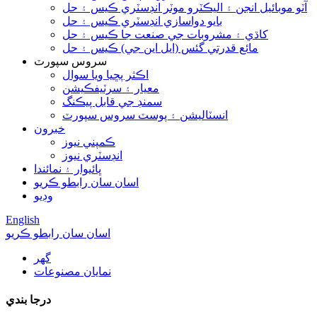
آٽو موبائيل انجن ۽ اليڪٽرو موٽر انڊسٽري ڪيس ۽ حل
بايو دواسازي انڊسٽري ڪيس ۽ حل
کاڌي ۽ مشروبات جي صنعت جا ڪيس ۽ حل
مائع قدرتي گئس (ايل اين جي) ڪيس ۽ حل
سروس سپورٽ
اڪثر پڇيا ويا سوال
معيار ۽ سرٽيفڪيشن
سمنڊ جي قابل پيڪنگ
انسٽاليشن ۽ پوسٽ سروس سپورٽ
خبرون
ڪمپني نيوز
انڊسٽري نيوز
ڀائيوار ۽ نمائندا
اسان سان رابطو ڪريو
وڊيو
English
اسان سان رابطو ڪريو
گھر
نمايان مصنوعات
درجا بندي