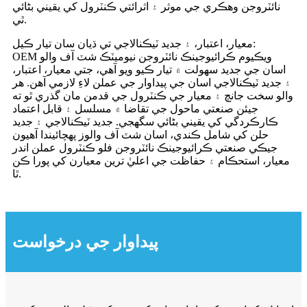
نائٽروجن وهڪري جي موثر ۽ اثرائتي ڪنٽرول کي يقيني بڻائي
ٿي.
معيار، اعتبار، ۽ جديد ٽيڪنالاجي تي ڌيان سان تيار ڪيل:
OEM ويڪيوم ڪرائيوجينڪ نائٽروجن نيوميٽڪ شٽ آف والو
اسان جي جديد سهولت ۾ تيار ڪيو ويو آهي، جتي معيار، اعتبار،
۽ جديد ٽيڪنالاجي اسان جي پيداوار جي عملن لاءِ لازمي آهن. هر
والو سخت جانچ ۽ معيار جي ڪنٽرول جي قدمن مان گذري ٿو ته
جيئن صنعتي ماحول جي تقاضا ۾ مسلسل ۽ قابل اعتماد
ڪارڪردگي کي يقيني بڻائي سگهجي. جديد ٽيڪنالاجي ۽ جديد
حلن کي شامل ڪندي، اسان شٽ آف والوز پهچائيندا آهيون
جيڪي صنعتي ڪرائيوجينڪ نائٽروجن فلو ڪنٽرول عملن اندر
معيار، استحڪام ۽ حفاظت جي اعليٰ ترين معيارن کي پورا ڪن
ٿا.
پيداوار جي درخواست