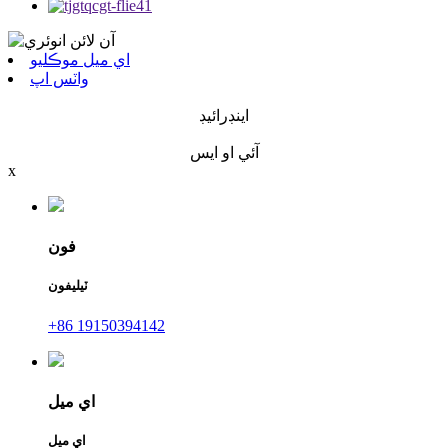
اي ميل موڪليو
واٽس اپ
اينڊرائيڊ
آئي او ايس
x
فون
ٽيليفون
+86 19150394142
اي ميل
اي ميل