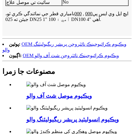
No
سائيٽ تي موصل علاج
ايڇ ايل وي ايس پي
000
,
000
نامياري قطر جي نمائندگي ڪري ٿو،
جيئن ته 025 DN25 1" آهي ۽ 100 DN100 4" آهي.
OEM ويڪيوم ڪرائيوجينڪ نائٽروجن پريشر ريگيوليٽنگ
پوئين:
والو
OEM ويڪيوم ڪرائيوجينڪ نائٽروجن شٽ آف والو
اڳيون:
مصنوعات جا زمرا
ويڪيوم موصل شٽ آف والو
ويڪيوم انسوليٽيڊ پريشر ريگيوليٽنگ والو