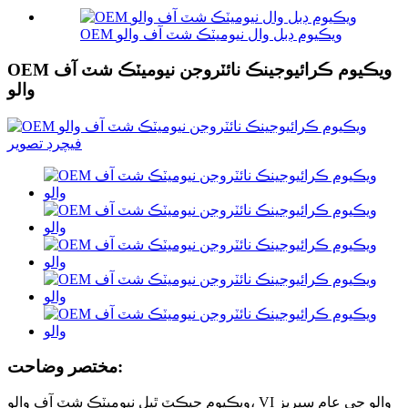
OEM ويڪيوم ڊبل وال نيوميٽڪ شٽ آف والو
OEM ويڪيوم ڪرائيوجينڪ نائٽروجن نيوميٽڪ شٽ آف
والو
مختصر وضاحت:
ويڪيوم جيڪٽ ٿيل نيوميٽڪ شٽ آف والو، VI والو جي عام سيريز