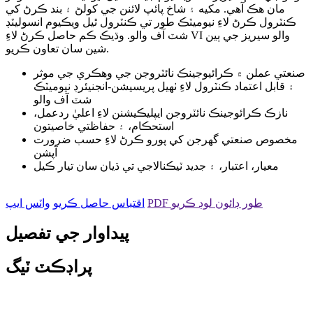
مان هڪ آهي. مکيه ۽ شاخ پائپ لائنن جي کولڻ ۽ بند ڪرڻ کي
ڪنٽرول ڪرڻ لاءِ نيوميٽڪ طور تي ڪنٽرول ٿيل ويڪيوم انسوليٽڊ
شٽ آف والو. وڌيڪ ڪم حاصل ڪرڻ لاءِ VI والو سيريز جي ٻين
شين سان تعاون ڪريو.
صنعتي عملن ۾ ڪرائيوجينڪ نائٽروجن جي وهڪري جي موثر
۽ قابل اعتماد ڪنٽرول لاءِ ٺهيل پريسيشن-انجنيئرڊ نيوميٽڪ
شٽ آف والو
نازڪ ڪرائوجينڪ نائٽروجن ايپليڪيشنن لاءِ اعليٰ ردعمل،
استحڪام، ۽ حفاظتي خاصيتون
مخصوص صنعتي گهرجن کي پورو ڪرڻ لاءِ حسب ضرورت
آپشن
معيار، اعتبار، ۽ جديد ٽيڪنالاجي تي ڌيان سان تيار ڪيل
PDF طور ڊائون لوڊ ڪريو
اقتباس حاصل ڪريو
واٽس ايپ
پيداوار جي تفصيل
پراڊڪٽ ٽيگ