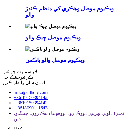
ويڪيوم موصل وهڪري کي منظم ڪندڙ
والو
ويڪيوم موصل چيڪ والو
ويڪيوم موصل والو باڪس
لاءِ سمارٽ چوائس
ڪرائيوجينڪ حل
اسان سان رابطو ڪريو
info@cdholy.com
+86 19150394142
+8619150394142
+8618090111643
نمبر 8، اوڀر، پهريون، ووڪ روڊ، ووهو هاءِ ٽيڪ زون، چينگدو،
چين
تڪڙا لنڪس