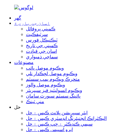
گھر
اسان جي باري ۾
ڪمپني پروفائل
سرٽيفڪيٽ
ٽيڪنيڪل فورس
ڪمپني جي تاريخ
اسان جي قيادت
سماجي ذميواري
مصنوعات
ويڪيوم موصل پائپ
ويڪيوم موصل لچڪدار نلي
متحرڪ ويڪيوم پمپ سسٽم
ويڪيوم موصل والوز
ويڪيوم انسوليٽيڊ فيز سيپريٽر
پائپنگ سسٽم سپورٽ سامان
مني ٽينڪ
حل
ايئر سيپريشن پلانٽ ڪيس ۽ حل
اليڪٽرانڪ انجنيئرنگ انڊسٽري ڪيس ۽ حل
سيمي ڪنڊڪٽر ۽ چپ ڪيس ۽ حل
ايرو اسپيس ڪيس ۽ حل