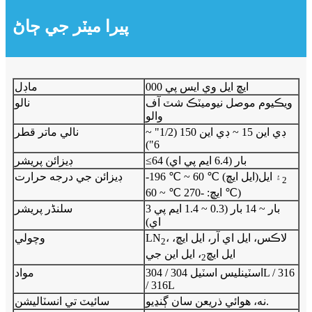
پيرا ميٽر جي ڄاڻ
ايڇ ايل وي ايس پي 000
ماڊل
ويڪيوم موصل نيوميٽڪ شٽ آف
نالو
والو
ڊي اين 15 ~ ڊي اين 150 (1/2" ~
نالي ماتر قطر
6")
≤64 بار (6.4 ايم پي اي)
ڊيزائن پريشر
۽ ايل
-196 ℃ ~ 60 ℃ (ايل ايڇ)
ڊيزائن جي درجه حرارت
2
ايڇ: -270 ℃ ~ 60 ℃)
3 بار ~ 14 بار (0.3 ~ 1.4 ايم پي
سلنڈر پريشر
اي)
، لاڪس، ايل اي آر، ايل ايڇ،
LN
وچولي
2
ايل ايڇ
، ايل اين جي
2
اسٽينلیس اسٽيل 304 / 304L / 316
مواد
/ 316L
نه، هوائي ذريعن سان ڳنڍيو.
سائيٽ تي انسٽاليشن