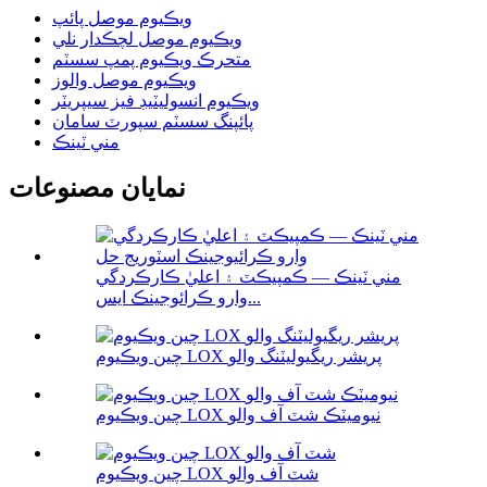
ويڪيوم موصل پائپ
ويڪيوم موصل لچڪدار نلي
متحرڪ ويڪيوم پمپ سسٽم
ويڪيوم موصل والوز
ويڪيوم انسوليٽيڊ فيز سيپريٽر
پائپنگ سسٽم سپورٽ سامان
مني ٽينڪ
نمايان مصنوعات
مني ٽينڪ — ڪمپيڪٽ ۽ اعليٰ ڪارڪردگي
وارو ڪرائوجينڪ ايس...
چين ويڪيوم LOX پريشر ريگيوليٽنگ والو
چين ويڪيوم LOX نيوميٽڪ شٽ آف والو
چين ويڪيوم LOX شٽ آف والو