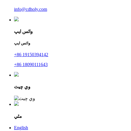
info@cdholy.com
واٽس ايپ
واٽس ايپ
+86 19150394142
+86 18090111643
وي چيٽ
مٿي
English