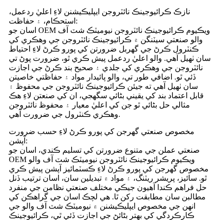
نازڪ ڪرائيوجينڪ نائٽروجن ايپليڪيشنن لاءِ اعليٰ ردعمل،
استحڪام، ۽ حفاظت:
اسان جو OEM ويڪيوم ڪرائيوجينڪ نائٽروجن نيوميٽڪ شٽ آف
والو صنعتي سيٽنگن ۾ ڪرائيوجينڪ نائٽروجن جي وهڪري کي
ڪنٽرول ڪرڻ جي گهربل ضرورتن کي پورو ڪرڻ لاءِ احتياط
سان ٺهيل آهي. والو اعليٰ ردعمل پيش ڪري ٿو، ضرورت پوڻ تي
نائٽروجن جي وهڪري کي جلدي ۽ صحيح بند ڪرڻ جي اجازت
ڏئي ٿو. اضافي طور تي، والو پائيدار مواد ۽ حفاظتي خاصيتن
سان ٺهيل آهي ته جيئن ڪرائيوجينڪ نائٽروجن جي محفوظ ۽
قابل اعتماد بند کي يقيني بڻائي سگهجي، ان کي صنعتن لاءِ هڪ
مثالي حل بڻائي ٿو جن کي اعليٰ معيار ۽ محفوظ نائٽروجن
وهڪري ڪنٽرول جي ضرورت آهي.
مخصوص صنعتي گهرجن کي پورو ڪرڻ لاءِ حسب ضرورت
آپشن:
صنعتي عملن جي متنوع ضرورتن کي تسليم ڪندي، اسان جو
OEM ويڪيوم ڪرائيوجينڪ نائٽروجن نيوميٽڪ شٽ آف والو
مخصوص گهرجن کي پورو ڪرڻ لاءِ ڪسٽمائيز آپشن پيش ڪري
ٿو. سائيز، پريشر ريٽنگ، ۽ مواد ۾ تبديلين سان، اسان ترتيب ڏنل
حل فراهم ڪندا آهيون جيڪي مختلف صنعتي نظامن جي منفرد
مطالبن سان مطابقت رکن ٿا. هي لچڪ اسان جي گراهڪن کي
انهن جي مخصوص ايپليڪيشنن ۾ نيوميٽڪ شٽ آف والو جي
ڪارڪردگي کي بهتر بڻائڻ جي اجازت ڏئي ٿي، ڪرائيوجينڪ