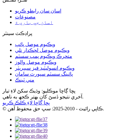
اسان سان رابطو ڪريو
مصنوعات
اسان جي باري ۾
پراڊڪٽ سينٽر
ويڪيوم موصل پائپ
ويڪيوم موصل لچڪدار نلي
متحرڪ ويڪيوم پمپ سسٽم
ويڪيوم موصل والوز
ويڪيوم انسوليٽيڊ فيز سيپريٽر
پائپنگ سسٽم سپورٽ سامان
مني ٽينڪ
پڇا ڳاڇا موڪليو: وڌيڪ سکڻ لاءِ تيار
آخري نتيجو ڏسڻ کان بهتر ڪجھ به ناهي.
پڇا ڳاڇا لاءِ ڪلڪ ڪريو
© ڪاپي رائيٽ - 2010-2025: سڀ حق محفوظ آهن.