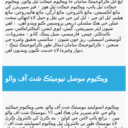
ايڇ ايل ڪرائوجينڪ سامان جا ويڪيوم جيڪٽ ٿيل والوز، ويڪيوم
جيڪٽ ٿيل پائپ، ويڪيوم جيڪٽ ٿيل هوز ۽ فيز سيپريٽرز کي
مائع آڪسيجن، مائع نائٽروجن، مائع آرگن، مائع هائيڊروجن، مائع
هيليم، ايل اي جي ۽ ايل اين جي جي نقل و حمل لاءِ انتهائي سخت
عملن جي هڪ سلسلي ذريعي پروسيس ڪيو ويندو آهي، ۽ اهي
شيون ايئر سيپريشن، گيس، ايوي ايشن، اليڪٽرانڪس، سپر
ڪنڊڪٽر، چپس، فارميسي، سيل بينڪ، کاڌو ۽ مشروبات،
آٽوميشن اسيمبلي، رٻڙ جون شيون ۽ سائنسي تحقيق وغيره جي
صنعتن ۾ ڪرائيوجينڪ سامان (مثال طور ڪرائيوجينڪ ٽينڪ ۽
ديوار وغيره) لاءِ خدمت ڪيون وينديون آهن.
ويڪيوم موصل نيوميٽڪ شٽ آف والو
ويڪيوم انسوليٽيڊ نيوميٽڪ شٽ آف والو، يعني ويڪيوم جيڪٽيڊ
نيوميٽڪ شٽ آف والو، VI والو جي عام سيريز مان هڪ آهي.
مين ۽ برانچ پائپ لائنن جي کولڻ ۽ بند ڪرڻ کي ڪنٽرول ڪرڻ
لاءِ نيوميٽڪ طور تي ڪنٽرول ٿيل ويڪيوم انسوليٽيڊ شٽ آف /