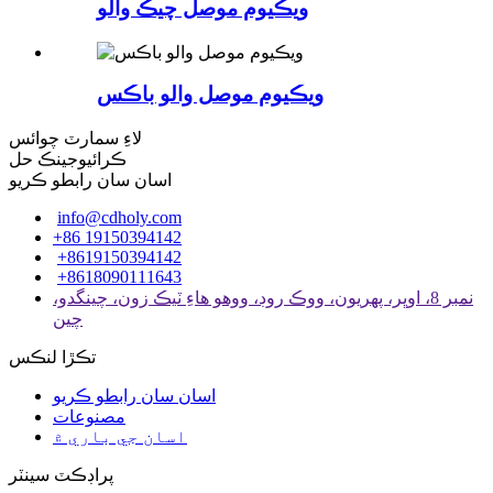
ويڪيوم موصل چيڪ والو
ويڪيوم موصل والو باڪس
لاءِ سمارٽ چوائس
ڪرائيوجينڪ حل
اسان سان رابطو ڪريو
info@cdholy.com
+86 19150394142
+8619150394142
+8618090111643
نمبر 8، اوڀر، پهريون، ووڪ روڊ، ووهو هاءِ ٽيڪ زون، چينگدو،
چين
تڪڙا لنڪس
اسان سان رابطو ڪريو
مصنوعات
اسان جي باري ۾
پراڊڪٽ سينٽر