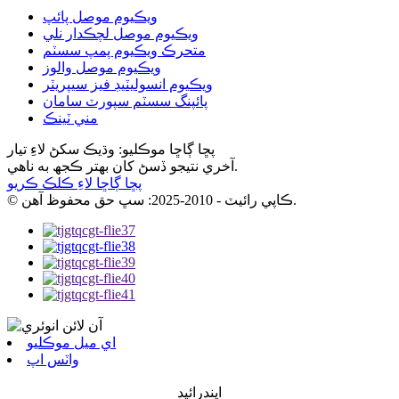
ويڪيوم موصل پائپ
ويڪيوم موصل لچڪدار نلي
متحرڪ ويڪيوم پمپ سسٽم
ويڪيوم موصل والوز
ويڪيوم انسوليٽيڊ فيز سيپريٽر
پائپنگ سسٽم سپورٽ سامان
مني ٽينڪ
پڇا ڳاڇا موڪليو: وڌيڪ سکڻ لاءِ تيار
آخري نتيجو ڏسڻ کان بهتر ڪجھ به ناهي.
پڇا ڳاڇا لاءِ ڪلڪ ڪريو
© ڪاپي رائيٽ - 2010-2025: سڀ حق محفوظ آهن.
اي ميل موڪليو
واٽس اپ
اينڊرائيڊ