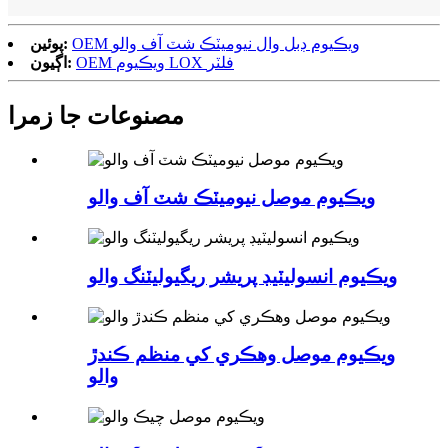
OEM ويڪيوم ڊبل وال نيوميٽڪ شٽ آف والو
پوئين:
OEM ويڪيوم LOX فلٽر
اڳيون:
مصنوعات جا زمرا
ويڪيوم موصل نيوميٽڪ شٽ آف والو
ويڪيوم انسوليٽيڊ پريشر ريگيوليٽنگ والو
ويڪيوم موصل وهڪري کي منظم ڪندڙ
والو