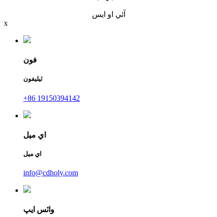
آئي او ايس
x
فون
ٽيليفون
+86 19150394142
اي ميل
اي ميل
info@cdholy.com
واٽس ايپ