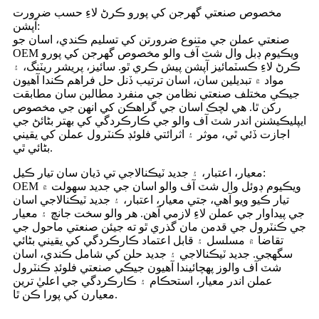
مخصوص صنعتي گهرجن کي پورو ڪرڻ لاءِ حسب ضرورت
آپشن:
صنعتي عملن جي متنوع ضرورتن کي تسليم ڪندي، اسان جو
OEM ويڪيوم ڊبل وال شٽ آف والو مخصوص گهرجن کي پورو
ڪرڻ لاءِ ڪسٽمائيز آپشن پيش ڪري ٿو. سائيز، پريشر ريٽنگ، ۽
مواد ۾ تبديلين سان، اسان ترتيب ڏنل حل فراهم ڪندا آهيون
جيڪي مختلف صنعتي نظامن جي منفرد مطالبن سان مطابقت
رکن ٿا. هي لچڪ اسان جي گراهڪن کي انهن جي مخصوص
ايپليڪيشنن اندر شٽ آف والو جي ڪارڪردگي کي بهتر بڻائڻ جي
اجازت ڏئي ٿي، موثر ۽ اثرائتي فلوئڊ ڪنٽرول عملن کي يقيني
بڻائي ٿي.
معيار، اعتبار، ۽ جديد ٽيڪنالاجي تي ڌيان سان تيار ڪيل:
OEM ويڪيوم ڊوئل وال شٽ آف والو اسان جي جديد سهولت ۾
تيار ڪيو ويو آهي، جتي معيار، اعتبار، ۽ جديد ٽيڪنالاجي اسان
جي پيداوار جي عملن لاءِ لازمي آهن. هر والو سخت جانچ ۽ معيار
جي ڪنٽرول جي قدمن مان گذري ٿو ته جيئن صنعتي ماحول جي
تقاضا ۾ مسلسل ۽ قابل اعتماد ڪارڪردگي کي يقيني بڻائي
سگهجي. جديد ٽيڪنالاجي ۽ جديد حلن کي شامل ڪندي، اسان
شٽ آف والوز پهچائيندا آهيون جيڪي صنعتي فلوئڊ ڪنٽرول
عملن اندر معيار، استحڪام ۽ ڪارڪردگي جي اعليٰ ترين
معيارن کي پورا ڪن ٿا.