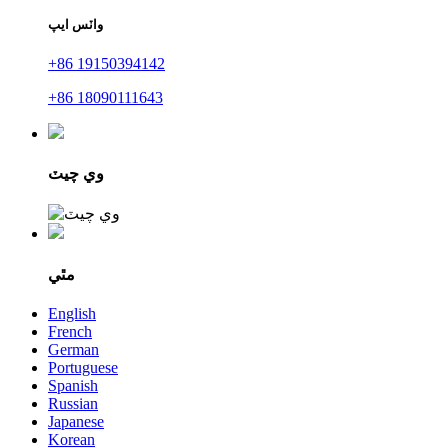
واٽس ايپ
+86 19150394142
+86 18090111643
وي چيٽ
مٿي
English
French
German
Portuguese
Spanish
Russian
Japanese
Korean