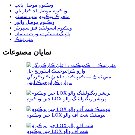
ويڪيوم موصل پائپ
ويڪيوم موصل لچڪدار نلي
متحرڪ ويڪيوم پمپ سسٽم
ويڪيوم موصل والوز
ويڪيوم انسوليٽيڊ فيز سيپريٽر
پائپنگ سسٽم سپورٽ سامان
مني ٽينڪ
نمايان مصنوعات
مني ٽينڪ — ڪمپيڪٽ ۽ اعليٰ ڪارڪردگي
وارو ڪرائوجينڪ ايس...
چين ويڪيوم LOX پريشر ريگيوليٽنگ والو
چين ويڪيوم LOX نيوميٽڪ شٽ آف والو
چين ويڪيوم LOX شٽ آف والو