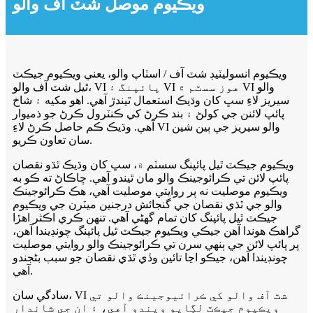
ويڪيوم موصل شٽ آف والو
ويڪيوم انسوليٽيڊ شٽ آف / اسٽاپ والو، يعني ويڪيوم جيڪٽ
ٿيل شٽ آف والو، VI پائپنگ ۽ VI هوز سسٽم ۾ VI والو
سيريز لاءِ سڀ کان وڌيڪ استعمال ٿيندڙ آهي. اهو مکيه ۽ شاخ
پائپ لائنن جي کولڻ ۽ بند ڪرڻ کي ڪنٽرول ڪرڻ جو ذميوار
آهي. وڌيڪ ڪم حاصل ڪرڻ لاءِ VI والو سيريز جي ٻين شين
سان تعاون ڪريو.
ويڪيوم جيڪٽ ٿيل پائپنگ سسٽم ۾، سڀ کان وڌيڪ ٿڌو نقصان
پائپ لائن تي ڪرائوجينڪ والو مان ٿيندو آهي. ڇاڪاڻ ته ڪو به
ويڪيوم موصليت نه پر روايتي موصليت آهي، هڪ ڪرائوجينڪ
والو جي ٿڌي نقصان جي گنجائش درجنين ميٽرن جي ويڪيوم
جيڪٽ ٿيل پائپنگ کان تمام گهڻي آهي. تنهن ڪري اڪثر اهڙا
گراهڪ هوندا آهن جيڪي ويڪيوم جيڪٽ ٿيل پائپنگ چونڊيندا آهن،
پر پائپ لائن جي ٻنهي سرن تي ڪرائوجينڪ والو روايتي موصليت
چونڊيندا آهن، جيڪو اڃا تائين وڏي ٿڌي نقصان جو سبب بڻجندو
آهي.
سادگي سان، VI شٽ آف والو کي ڪرائيوجينڪ والو تي
ويڪيوم جيڪٽ لڳايو ويندو آهي، ۽ ان جي شاندار