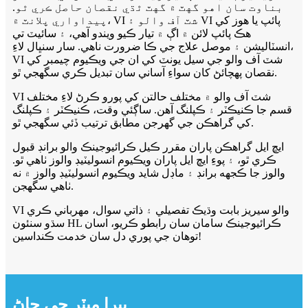
بناوت سان اهو گهٽ ۾ گهٽ ٿڌي نقصان حاصل ڪري ٿو.
پيداواري پلانٽ ۾، VI شٽ آف والو ۽ VI پائپ يا هوز کي
هڪ پائپ لائن ۾ اڳ ۾ تيار ڪيو ويندو آهي، ۽ سائيٽ تي
انسٽاليشن ۽ موصل علاج جي ڪا ضرورت ناهي. سار سنڀال لاءِ،
VI شٽ آف والو جي سيل يونٽ کي ان جي ويڪيوم چيمبر کي
نقصان پهچائڻ کان سواءِ آساني سان تبديل ڪري سگهجي ٿو.
VI شٽ آف والو ۾ مختلف حالتن کي پورو ڪرڻ لاءِ مختلف
قسم جا ڪنيڪٽر ۽ ڪپلنگ آهن. ساڳئي وقت، ڪنيڪٽر ۽ ڪپلنگ
کي گراهڪن جي گهرجن مطابق ترتيب ڏئي سگهجي ٿو.
ايڇ ايل گراهڪن پاران مقرر ڪيل ڪرائيوجينڪ والو برانڊ قبول
ڪري ٿو، ۽ پوءِ ايڇ ايل پاران ويڪيوم انسوليٽيڊ والوز ٺاهي ٿو.
والوز جا ڪجهه برانڊ ۽ ماڊل شايد ويڪيوم انسوليٽيڊ والوز ۾ نه
ٺاهي سگهجن.
VI والو سيريز بابت وڌيڪ تفصيلي ۽ ذاتي سوال، مھرباني ڪري
سڌو سنئون HL ڪرائيوجينڪ سامان سان رابطو ڪريو، اسان
توھان جي پوري دل سان خدمت ڪنداسين!
پيرا ميٽر جي ڄاڻ