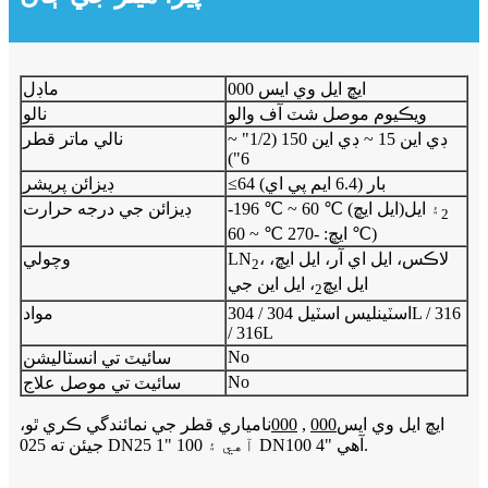
ايڇ ايل وي ايس 000
ماڊل
ويڪيوم موصل شٽ آف والو
نالو
ڊي اين 15 ~ ڊي اين 150 (1/2" ~
نالي ماتر قطر
6")
≤64 بار (6.4 ايم پي اي)
ڊيزائن پريشر
۽ ايل
-196 ℃ ~ 60 ℃ (ايل ايڇ)
ڊيزائن جي درجه حرارت
2
ايڇ: -270 ℃ ~ 60 ℃)
، لاڪس، ايل اي آر، ايل ايڇ،
LN
وچولي
2
ايل ايڇ
، ايل اين جي
2
اسٽينلیس اسٽيل 304 / 304L / 316
مواد
/ 316L
No
سائيٽ تي انسٽاليشن
No
سائيٽ تي موصل علاج
ايڇ ايل وي ايس
000
,
000
نامياري قطر جي نمائندگي ڪري ٿو،
جيئن ته 025 DN25 1" آهي ۽ 100 DN100 4" آهي.