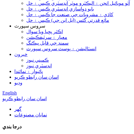
آٽو موبائيل انجن ۽ اليڪٽرو موٽر انڊسٽري ڪيس ۽ حل
بايو دواسازي انڊسٽري ڪيس ۽ حل
کاڌي ۽ مشروبات جي صنعت جا ڪيس ۽ حل
مائع قدرتي گئس (ايل اين جي) ڪيس ۽ حل
سروس سپورٽ
اڪثر پڇيا ويا سوال
معيار ۽ سرٽيفڪيشن
سمنڊ جي قابل پيڪنگ
انسٽاليشن ۽ پوسٽ سروس سپورٽ
خبرون
ڪمپني نيوز
انڊسٽري نيوز
ڀائيوار ۽ نمائندا
اسان سان رابطو ڪريو
وڊيو
English
اسان سان رابطو ڪريو
گھر
نمايان مصنوعات
درجا بندي