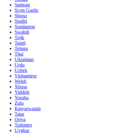
Samoan
Scots Gaelic
Shona
Sindhi
Sundanese
Swahili
Tajik
Tamil
Telugu
Thai
Ukrainian
Urdu
Uzbek
Vietnamese
Welsh
Xhosa
Yiddish
Yoruba
Zulu
Kinyarwanda
Tatar
Oriya
Turkmen
Uyghur