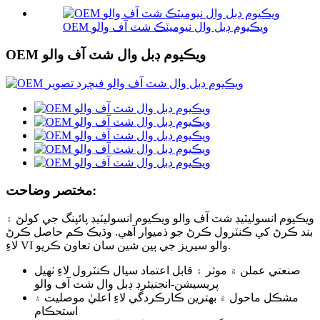
OEM ويڪيوم ڊبل وال نيوميٽڪ شٽ آف والو
OEM ويڪيوم ڊبل وال شٽ آف والو
مختصر وضاحت:
ويڪيوم انسوليٽيڊ شٽ آف والو ويڪيوم انسوليٽيڊ پائپنگ جي کولڻ ۽
بند ڪرڻ کي ڪنٽرول ڪرڻ جو ذميوار آهي. وڌيڪ ڪم حاصل ڪرڻ
لاءِ VI والو سيريز جي ٻين شين سان تعاون ڪريو.
صنعتي عملن ۾ موثر ۽ قابل اعتماد سيال ڪنٽرول لاءِ ٺهيل
پريسيشن-انجنيئرڊ ڊبل وال شٽ آف والو
مشڪل ماحول ۾ بهترين ڪارڪردگي لاءِ اعليٰ موصليت ۽
استحڪام