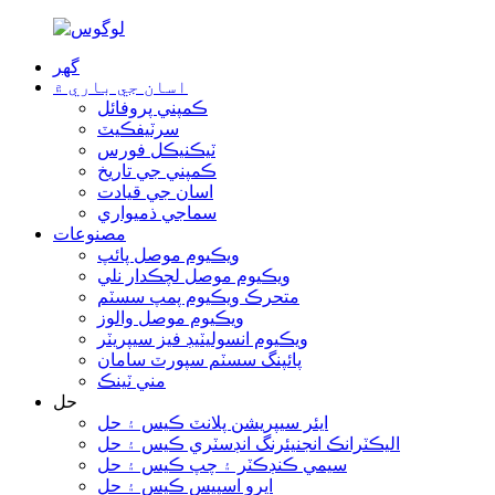
گھر
اسان جي باري ۾
ڪمپني پروفائل
سرٽيفڪيٽ
ٽيڪنيڪل فورس
ڪمپني جي تاريخ
اسان جي قيادت
سماجي ذميواري
مصنوعات
ويڪيوم موصل پائپ
ويڪيوم موصل لچڪدار نلي
متحرڪ ويڪيوم پمپ سسٽم
ويڪيوم موصل والوز
ويڪيوم انسوليٽيڊ فيز سيپريٽر
پائپنگ سسٽم سپورٽ سامان
مني ٽينڪ
حل
ايئر سيپريشن پلانٽ ڪيس ۽ حل
اليڪٽرانڪ انجنيئرنگ انڊسٽري ڪيس ۽ حل
سيمي ڪنڊڪٽر ۽ چپ ڪيس ۽ حل
ايرو اسپيس ڪيس ۽ حل