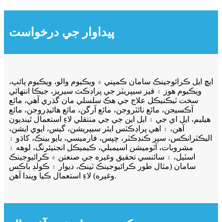
پيداوار جي درخواست
ايڇ ايل ڪرائوجينڪ سامان ڪمپني ۾ ويڪيوم والو، ويڪيوم پائپ،
ويڪيوم هوز ۽ فيز سيپريٽر جي پراڊڪٽ سيريز، جيڪا انتهائي
سخت ٽيڪنيڪل علاج جي هڪ سلسلي مان گذري آهي، مائع
آڪسيجن، مائع نائٽروجن، مائع آرگن، مائع هائيڊروجن، مائع
هيليم، ايل اي جي ۽ ايل اين جي جي منتقلي لاءِ استعمال ٿينديون
آهن، ۽ اهي پراڊڪٽس ايئر سيپريشن، گيس، ايوي ايشن،
اليڪٽرانڪس، سپر ڪنڊڪٽر، چپس، فارميسي، بايو بينڪ، کاڌو ۽
مشروبات، آٽوميشن اسيمبلي، ڪيميڪل انجنيئرنگ، لوهه ۽
اسٽيل، ۽ سائنسي تحقيق وغيره جي صنعتن ۾ ڪرائيوجينڪ
سامان (مثال طور ڪرائيوجينڪ ٽينڪ، ديوار ۽ ڪولڊ باڪس
وغيره) لاءِ استعمال ڪيا ويندا آهن.