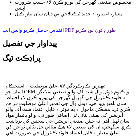
مخصوص صنعتي گهرجن کي پورو ڪرڻ لاءِ حسب ضرورت
آپشن
معيار، اعتبار، ۽ جديد ٽيڪنالاجي تي ڌيان سان تيار ڪيل
PDF طور ڊائون لوڊ ڪريو
اقتباس حاصل ڪريو
واٽس ايپ
پيداوار جي تفصيل
پراڊڪٽ ٽيگ
بهترين ڪارڪردگي لاءِ اعليٰ موصليت ۽ استحڪام:
اسان جو OEM ويڪيوم ڊوئل وال شٽ آف والو صنعتي سيٽنگن
۾ فلوئڊ ڪنٽرول جي گهربل گهرجن کي پورو ڪرڻ لاءِ احتياط
سان ٺاهيو ويو آهي. ڊوئل وال جي تعمير اعليٰ موصليت فراهم
ڪري ٿي، مشڪل ماحول ۾ به موثر ۽ قابل اعتماد شٽ آف والو
آپريشن کي يقيني بڻائي ٿي. اضافي طور تي، والو پائيدار مواد
سان ٺهيل آهي ته جيئن صنعتي آپريشن جي سختين کي برداشت
ڪري سگهجي، ان کي صنعتن لاءِ هڪ مثالي حل بڻائي ٿو جن کي
اعليٰ معيار ۽ قابل اعتماد فلوئڊ ڪنٽرول جي ضرورت آهي.